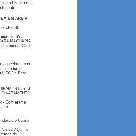
: Uma história que
stória de
EM EM AREIA
ap. até 180
micro pistões
S PARA MACHARIA
a processos: Cold
 e aquecimento de
atalisadores
O2, SO2 e Beta-
 EQUIPAMENTOS DE
A O VAZAMENTO
do: - Com arame
ração
Indução e Cubilô
ção INSTALAÇÕES
temas de