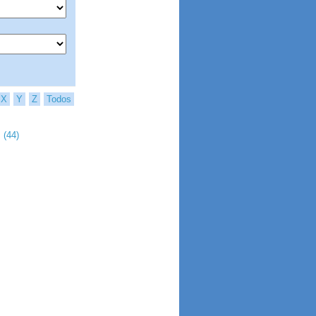
X
Y
Z
Todos
 (44)