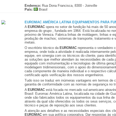
Endereço:
Rua Dona Francisca, 8300 - Joinville
País:
Brasil
EUROMAC AMÉRICA LATINA EQUIPAMENTOS PARA FUN
A
EUROMAC
opera no setor de fundição há mais de 50 anos
empresa do grupo , fundada em 1964. Está localizada no nort
próximo de Veneza. Fabrica linhas de moldagem, linhas e e
produção de machos; sistemas de transporte, tratamento e
metais.
O escritório técnico da
EUROMAC
representa o verdadeiro 
empresa, onde toda a atividade é realizada internamente pel
equipe, em sinergia com os técnicos do cliente, para identifi
as soluções que melhor atendam às necessidades de cada 
equipado com instrumentação e tecnologias de última geraçã
modelagem tridimensionais, com o apoio do dimensionamento
cada componente de maneira individual e o respectivo cálcul
certificado após verificação dos nossos engenheiros.
Tudo isso se traduz em inúmeras vantagens em termos de co
garantia de conformidade com as normas de segurança no tr
A
EUROMAC
está focada no mercado sul-americano através d
Brasil: Euromac América Latina, localizada na cidade de Gu
onde são fabricados todos os equipamentos da sua linha de
através da qual são oferecidos os todos os seus serviços, 
técnico e peças de reposição aos seus clientes.
A atenção aos detalhes e as necessidades especiais dos clie
EUROMAC
em sua política corporativa. Dar respostas às v