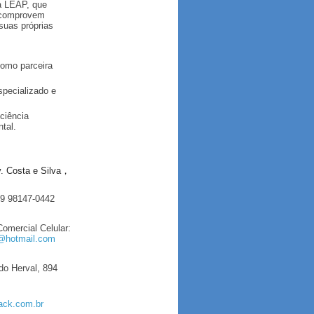
a LEAP, que
s comprovem
suas próprias
omo parceira
specializado e
iciência
tal.
. Costa e Silva，
19 98147-0442
omercial Celular:
@hotmail.com
o Herval, 894
ack.com.br