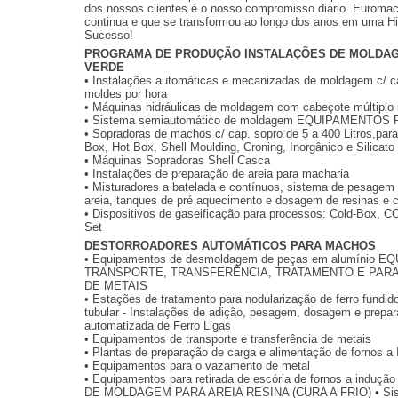
dos nossos clientes é o nosso compromisso diário. Euromac
continua e que se transformou ao longo dos anos em uma Hi
Sucesso!
PROGRAMA DE PRODUÇÃO INSTALAÇÕES DE MOLDAG
VERDE
• Instalações automáticas e mecanizadas de moldagem c/ c
moldes por hora
• Máquinas hidráulicas de moldagem com cabeçote múltiplo 
• Sistema semiautomático de moldagem EQUIPAMENTO
• Sopradoras de machos c/ cap. sopro de 5 a 400 Litros,par
Box, Hot Box, Shell Moulding, Croning, Inorgânico e Silicato
• Máquinas Sopradoras Shell Casca
• Instalações de preparação de areia para macharia
• Misturadores a batelada e contínuos, sistema de pesagem
areia, tanques de pré aquecimento e dosagem de resinas e c
• Dispositivos de gaseificação para processos: Cold-Box, C
Set
DESTORROADORES AUTOMÁTICOS PARA MACHOS
• Equipamentos de desmoldagem de peças em alumínio
TRANSPORTE, TRANSFERÊNCIA, TRATAMENTO E PAR
DE METAIS
• Estações de tratamento para nodularização de ferro fundi
tubular - Instalações de adição, pesagem, dosagem e prepa
automatizada de Ferro Ligas
• Equipamentos de transporte e transferência de metais
• Plantas de preparação de carga e alimentação de fornos a 
• Equipamentos para o vazamento de metal
• Equipamentos para retirada de escória de fornos a indu
DE MOLDAGEM PARA AREIA RESINA (CURA A FRIO) • Sis