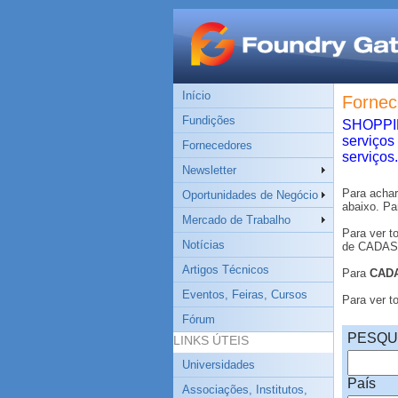
Início
Fornec
Fundições
SHOPPING
serviços
Fornecedores
serviços.
Newsletter
Para acha
Oportunidades de Negócio
abaixo. Pa
Mercado de Trabalho
Para ver t
Notícias
de CADASTR
Artigos Técnicos
Para
CAD
Eventos, Feiras, Cursos
Para ver 
Fórum
PESQU
LINKS ÚTEIS
Universidades
País
Associações, Institutos,