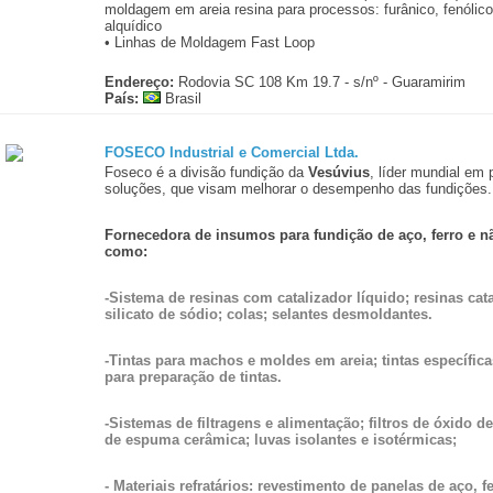
moldagem em areia resina para processos: furânico, fenólico
alquídico
• Linhas de Moldagem Fast Loop
Endereço:
Rodovia SC 108 Km 19.7 - s/nº - Guaramirim
País:
Brasil
FOSECO Industrial e Comercial Ltda.
Foseco é a divisão fundição da
Vesúvius
, líder mundial em 
soluções, que visam melhorar o desempenho das fundições.
Fornecedora de insumos para fundição de aço, ferro e n
como:
-Sistema de resinas com catalizador líquido; resinas cat
silicato de sódio; colas; selantes desmoldantes.
-Tintas para machos e moldes em areia; tintas específic
para preparação de tintas.
-Sistemas de filtragens e alimentação; filtros de óxido de 
de espuma cerâmica; luvas isolantes e isotérmicas;
- Materiais refratários: revestimento de panelas de aço, f