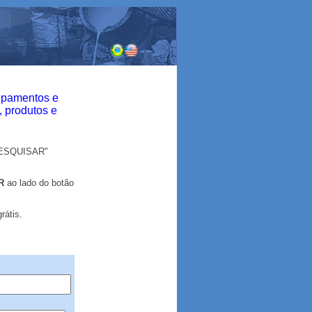
ipamentos e
, produtos e
PESQUISAR"
R
ao lado do botão
átis.