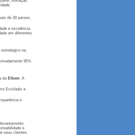
sável, inovação
lidade.
ais de 30 países,
dade e excelência
idade em diferentes
estratégico na
roximadamente 95%
va da
Elkem
. A
omo EcoVadis e
nsparência e
 levantamento
treabilidade e
e seus clientes.