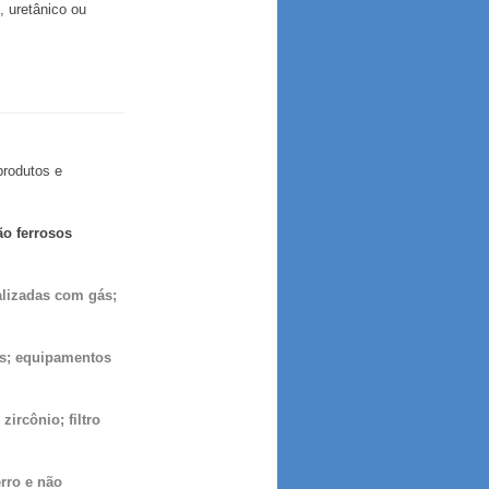
, uretânico ou
produtos e
ão ferrosos
alizadas com gás;
as; equipamentos
zircônio; filtro
erro e não