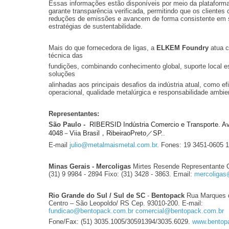
Essas informações estão disponíveis por meio da plataform
garante transparência verificada, permitindo que os cliente
reduções de emissões e avancem de forma consistente em 
estratégias de sustentabilidade.
Mais do que fornecedora de ligas, a
ELKEM Foundry
atua c
técnica das
fundições, combinando conhecimento global, suporte local e
soluções
alinhadas aos principais desafios da indústria atual, como ef
operacional, qualidade metalúrgica e responsabilidade ambien
Representantes:
São Paulo -
RIBERSID Indústria Comercio e Transporte. Av
4048－Viia Brasil，RibeiraoPreto／SP.
.
E-mail
julio@metalmaismetal.com.br
. Fones: 19 3451-0605 
Minas Gerais - Mercoligas
Mirtes Resende Representante C
(31) 9 9984 - 2894 Fixo: (31) 3428 - 3863. Email:
mercoligas
Rio Grande do Sul / Sul de SC
-
Bentopack
Rua Marques d
Centro – São Leopoldo/ RS Cep. 93010-200. E-mail:
fundicao@bentopack.com.br
comercial@bentopack.com.br
Fone/Fax: (51) 3035.1005/30591394/3035.6029.
www.bentop