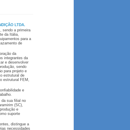
DIÇÃO LTDA.
, sendo a primeira
e da Itália,
quipamentos para a
 vazamento de
coração da
os integrantes da
car e desenvolver
produção, sendo
o para projeto e
 estrutural de
o estrutural FEM,
nfiabilidade e
abalho.
a sua filial no
aramirim (SC),
 produção e
como suporte
ntes, distingue a
árias necessidades