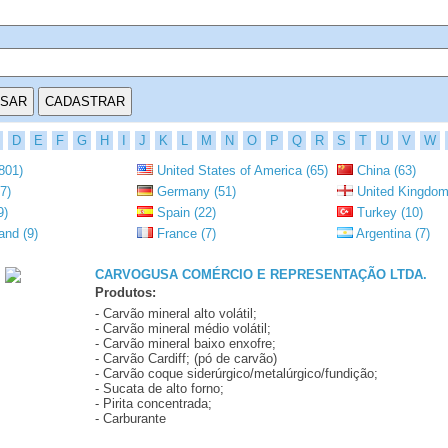
D
E
F
G
H
I
J
K
L
M
N
O
P
Q
R
S
T
U
V
W
801)
United States of America (65)
China (63)
7)
Germany (51)
United Kingdom
9)
Spain (22)
Turkey (10)
and (9)
France (7)
Argentina (7)
CARVOGUSA COMÉRCIO E REPRESENTAÇÃO LTDA.
Produtos:
- Carvão mineral alto volátil;
-
Carvão mineral médio volátil;
- Carvão mineral baixo enxofre;
- Carvão Cardiff; (pó de carvão)
- Carvão coque siderúrgico/metalúrgico/fundição;
- Sucata de alto forno;
- Pirita concentrada;
- Carburante