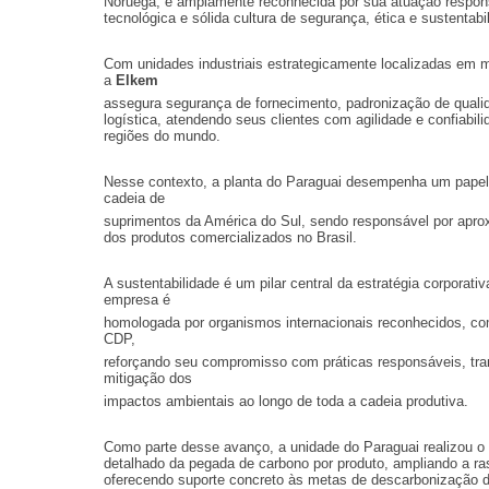
Noruega, e amplamente reconhecida por sua atuação respon
tecnológica e sólida cultura de segurança, ética e sustentabi
Com unidades industriais estrategicamente localizadas em m
a
Elkem
assegura segurança de fornecimento, padronização de quali
logística, atendendo seus clientes com agilidade e confiabil
regiões do mundo.
Nesse contexto, a planta do Paraguai desempenha um papel 
cadeia de
suprimentos da América do Sul, sendo responsável por ap
dos produtos comercializados no Brasil.
A sustentabilidade é um pilar central da estratégia corporati
empresa é
homologada por organismos internacionais reconhecidos, c
CDP,
reforçando seu compromisso com práticas responsáveis, tra
mitigação dos
impactos ambientais ao longo de toda a cadeia produtiva.
Como parte desse avanço, a unidade do Paraguai realizou o
detalhado da pegada de carbono por produto, ampliando a ras
oferecendo suporte concreto às metas de descarbonização d