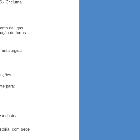
6 - Criciúma
ento de ligas
dução de ferros
metalúrgica,
luções
nte para:
 industrial
stória, com sede