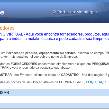
edores
 VIRTUAL - Aqui você encontra fornecedores, produtos, equ
 para a indústria metal/mecânica e pode cadastrar sua Empresa
r um
Fornecedor, produto, equipamento ou serviço,
escreva no campo "
ra ver mais detalhes, clique sobre o nome da Empresa.
odos os
FORNECEDORES
cadastrados simplesmente clique em
PESQUISA
AR e veja o resultado da pesquisa logo abaixo.
ASTRAR
uma Empresa, clique no botão de
CADASTRO.
Uma das opções é gr
todas as opções de divulgação através de FOUNDRY GATE,
CLIQUE AQUI.
ISAR