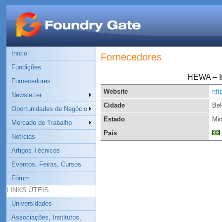
Início
Fornecedores
Fundições
HEWA – I
Fornecedores
Website
htt
Newsletter
Cidade
Bel
Oportunidades de Negócio
Estado
Min
Mercado de Trabalho
País
Notícias
Artigos Técnicos
Eventos, Feiras, Cursos
Fórum
LINKS ÚTEIS
Universidades
Associações, Institutos,