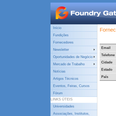
Início
Fornec
Fundições
Fornecedores
Email
Newsletter
Telefone
Oportunidades de Negócio
Cidade
Mercado de Trabalho
Estado
Notícias
País
Artigos Técnicos
Eventos, Feiras, Cursos
Fórum
LINKS ÚTEIS
Universidades
Associações, Institutos,