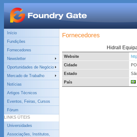
Início
Fornecedores
Fundições
Hidrall Equip
Fornecedores
Website
htt
Newsletter
Cidade
PO
Oportunidades de Negócio
Estado
São
Mercado de Trabalho
País
Notícias
Artigos Técnicos
Eventos, Feiras, Cursos
Fórum
LINKS ÚTEIS
Universidades
Associações, Institutos,