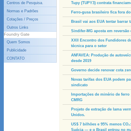
Centros de Pesquisa.
Tupy (TUPY3) contrata financiam
Normas e Padrões
Ferro-gusa brasileiro fica fora d
Cotações / Preços
Brasil vai aos EUA tentar barrar 
Outros Links
Sindifer-MG aposta em reversão d
Foundry Gate
XXII Encontro dos Fundidores do
Quem Somos
técnica para o setor
Publicidade
ANFAVEA: Produção de autoveícu
CONTATO
desde 2019
Governo decide renovar cota zero
Novas tarifas dos EUA podem para
sindicato
Importações de minério de ferro
CMRG
Projeto de extração de lama ver
Unidos.
US$ 7 bilhões e 95% menos CO₂:
Suécia — e o Brasil entrou no m