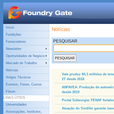
Início
Notícias
Fundições
PESQUISAR
Fornecedores
Newsletter
Oportunidades de Negócio
Mercado de Trabalho
Notícias
Vale produz 84,3 milhões de ton
Artigos Técnicos
2T desde 2018
Eventos, Feiras, Cursos
ANFAVEA: Produção de autoveícu
Fórum
desde 2019
LINKS ÚTEIS
Portal Siderurgia: FENAF fortalec
Universidades
Atuação do Sindifer garante isen
Associações, Institutos,