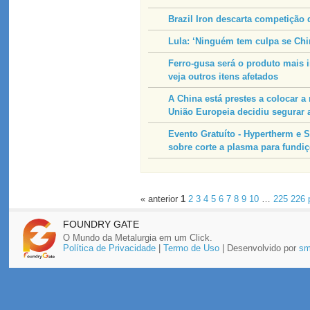
Brazil Iron descarta competição 
Lula: ‘Ninguém tem culpa se Chin
Ferro-gusa será o produto mais 
veja outros itens afetados
A China está prestes a colocar 
União Europeia decidiu segurar 
Evento Gratuíto - Hypertherm e
sobre corte a plasma para fundi
« anterior
1
2
3
4
5
6
7
8
9
10
…
225
226
FOUNDRY GATE
O Mundo da Metalurgia em um Click.
Política de Privacidade
|
Termo de Uso
| Desenvolvido por
sm