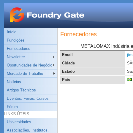
Início
Fornecedores
Fundições
METALOMAX Indústria e C
Fornecedores
Email
jt
Newsletter
Cidade
SÃ
Oportunidades de Negócio
Estado
São
Mercado de Trabalho
País
Notícias
Artigos Técnicos
Eventos, Feiras, Cursos
Fórum
LINKS ÚTEIS
Universidades
Associações, Institutos,