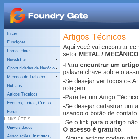
Início
Artigos Técnicos
Fundições
Aqui você vai encontrar ce
Fornecedores
setor
METAL / MECÂNICO
Newsletter
-Para
encontrar um artigo
Oportunidades de Negócio
palavra chave sobre o assu
Mercado de Trabalho
-Se desejar ver todos os Ar
Notícias
rolagem.
Artigos Técnicos
-Para ler um Artigo Técnico,
Eventos, Feiras, Cursos
-Se desejar cadastrar um ar
Fórum
usando o botão de contato.
LINKS ÚTEIS
-Se o link para o artigo não
Universidades
O acesso é gratuito
.
Associações, Institutos,
-Alguns artigos podem não 