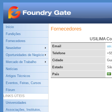
Início
Fornecedores
Fundições
USILIMA Com
Fornecedores
Email
usi
Newsletter
Telefone
+55
Oportunidades de Negócio
Cidade
Gua
Mercado de Trabalho
Estado
São
Notícias
País
Artigos Técnicos
Eventos, Feiras, Cursos
Fórum
LINKS ÚTEIS
Universidades
Associações, Institutos,