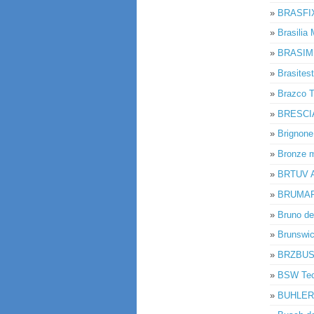
»
BRASFI
»
Brasilia
»
BRASIM
»
Brasitest
»
Brazco T
»
BRESCI
»
Brignone
»
Bronze m
»
BRTUV A
»
BRUMARK 
»
Bruno d
»
Brunswick
»
BRZBUS
»
BSW Tecn
»
BUHLER 