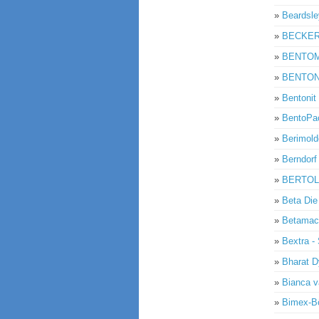
»
Beardsle
»
BECKER
»
BENTOMAR
»
BENTONIS
»
Bentonit
»
BentoPa
»
Berimold
»
Berndorf
»
BERTOL
»
Beta Die
»
Betamac
»
Bextra -
»
Bharat 
»
Bianca v
»
Bimex-Bö