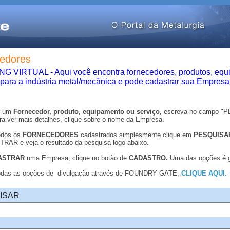
edores
 VIRTUAL - Aqui você encontra fornecedores, produtos, equ
 para a indústria metal/mecânica e pode cadastrar sua Empresa
r um
Fornecedor, produto, equipamento ou serviço,
escreva no campo "
ra ver mais detalhes, clique sobre o nome da Empresa.
odos os
FORNECEDORES
cadastrados simplesmente clique em
PESQUISA
AR e veja o resultado da pesquisa logo abaixo.
ASTRAR
uma Empresa, clique no botão de
CADASTRO.
Uma das opções é gr
todas as opções de divulgação através de FOUNDRY GATE,
CLIQUE AQUI.
ISAR