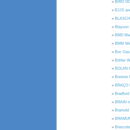
»
BIRO D
»
BJJS an
»
BLASCH 
»
Blayson 
»
BMD Mach
»
BMM Wes
»
Boc Gase
»
Böhler W
»
BOLAN 
»
Boreste 
»
BRAÇO 
»
Bradford
»
BRAIN In
»
Bramold
»
BRAMUN
»
Brascote