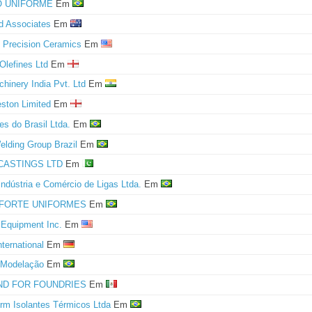
O UNIFORME
Em
d Associates
Em
Precision Ceramics
Em
Olefines Ltd
Em
inery India Pvt. Ltd
Em
ton Limited
Em
s do Brasil Ltda.
Em
elding Group Brazil
Em
CASTINGS LTD
Em
Indústria e Comércio de Ligas Ltda.
Em
FORTE UNIFORMES
Em
 Equipment Inc.
Em
ternational
Em
 Modelação
Em
D FOR FOUNDRIES
Em
rm Isolantes Térmicos Ltda
Em