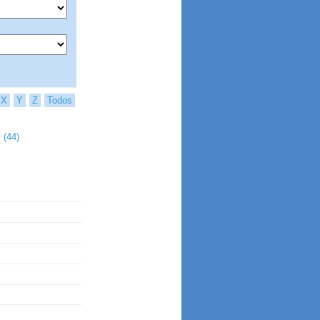
X
Y
Z
Todos
 (44)