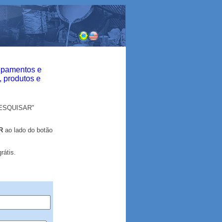
ipamentos e
, produtos e
PESQUISAR"
R
ao lado do botão
átis.