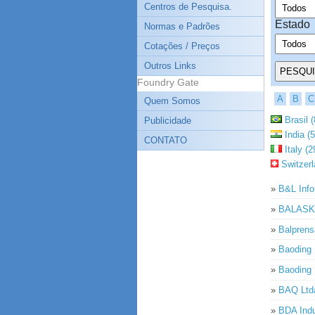
Centros de Pesquisa.
Estado
Normas e Padrões
Cotações / Preços
Outros Links
Foundry Gate
A
B
C
Quem Somos
Brasil (
Publicidade
India (5
CONTATO
Italy (2
Switzerl
»
B&L Info
»
BALASKA 
»
Balprens
»
Baoding 
»
Baoding 
»
BAQ Ltd
»
BDA Indu