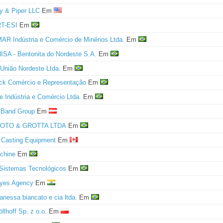
y & Piper LLC
Em
T-ESI
Em
 Indústria e Comércio de Minérios Ltda.
Em
A - Bentonita do Nordeste S.A.
Em
 União Nordeste Ltda.
Em
ck Comércio e Representação
Em
e Indústria e Comércio Ltda.
Em
 Band Group
Em
OTO & GROTTA LTDA
Em
 Casting Equipment
Em
chine
Em
 Sistemas Tecnológicos
Em
Dyes Agency
Em
anessa biancato e cia ltda.
Em
llhoff Sp. z o.o.
Em