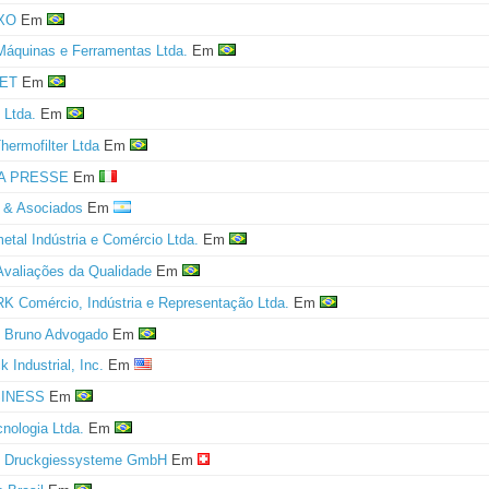
XO
Em
 Máquinas e Ferramentas Ltda.
Em
ET
Em
 Ltda.
Em
hermofilter Ltda
Em
A PRESSE
Em
 & Asociados
Em
etal Indústria e Comércio Ltda.
Em
valiações da Qualidade
Em
Comércio, Indústria e Representação Ltda.
Em
e Bruno Advogado
Em
 Industrial, Inc.
Em
INESS
Em
ologia Ltda.
Em
Druckgiessysteme GmbH
Em