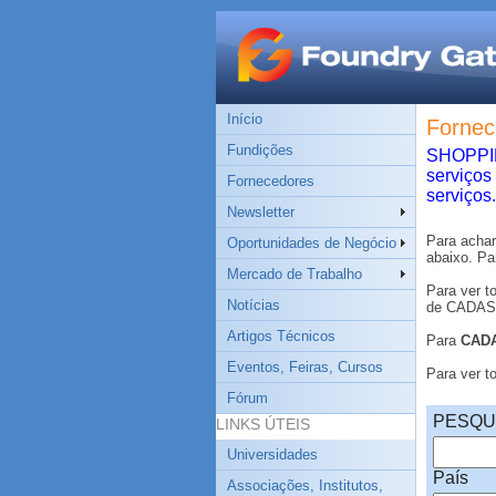
Início
Fornec
Fundições
SHOPPING
serviços
Fornecedores
serviços.
Newsletter
Para acha
Oportunidades de Negócio
abaixo. Pa
Mercado de Trabalho
Para ver t
Notícias
de CADASTR
Artigos Técnicos
Para
CAD
Eventos, Feiras, Cursos
Para ver 
Fórum
PESQU
LINKS ÚTEIS
Universidades
País
Associações, Institutos,