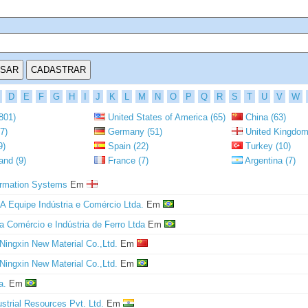
D
E
F
G
H
I
J
K
L
M
N
O
P
Q
R
S
T
U
V
W
801)
United States of America (65)
China (63)
7)
Germany (51)
United Kingdom
9)
Spain (22)
Turkey (10)
and (9)
France (7)
Argentina (7)
rmation Systems
Em
Equipe Indústria e Comércio Ltda.
Em
a Comércio e Indústria de Ferro Ltda
Em
Ningxin New Material Co.,Ltd.
Em
Ningxin New Material Co.,Ltd.
Em
a.
Em
strial Resources Pvt. Ltd.
Em