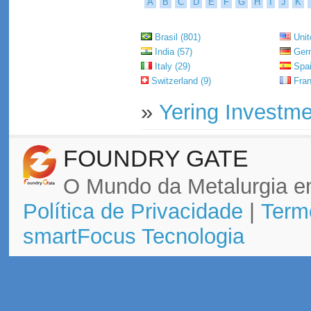
A
B
C
D
E
F
G
H
I
J
K
Brasil (801)
Unit
India (57)
Germ
Italy (29)
Spai
Switzerland (9)
Fran
»
Yering Investme
FOUNDRY GATE
O Mundo da Metalurgia e
Política de Privacidade
|
Term
smartFocus Tecnologia