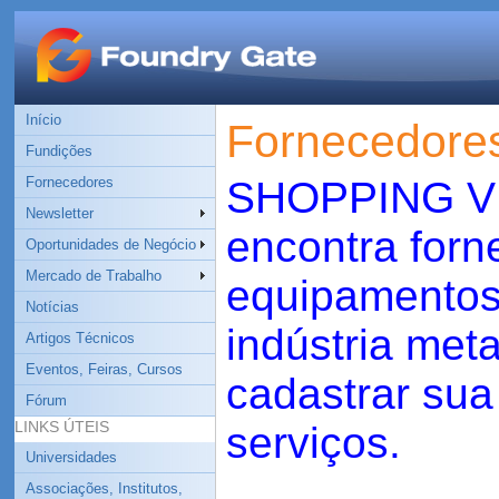
Início
Fornecedore
Fundições
Fornecedores
SHOPPING VI
Newsletter
encontra forn
Oportunidades de Negócio
Mercado de Trabalho
equipamentos 
Notícias
indústria met
Artigos Técnicos
Eventos, Feiras, Cursos
cadastrar sua
Fórum
LINKS ÚTEIS
serviços.
Universidades
Associações, Institutos,