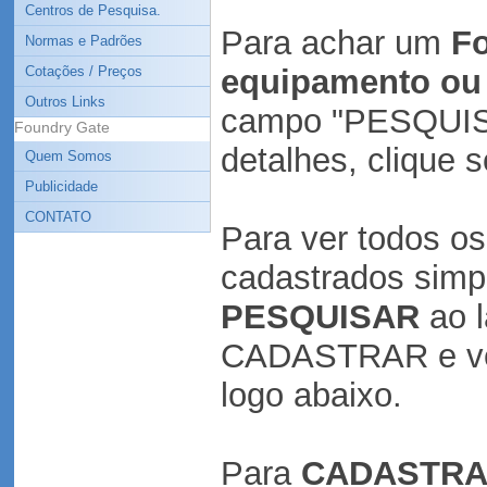
Centros de Pesquisa.
Para achar um
Fo
Normas e Padrões
Cotações / Preços
equipamento ou 
Outros Links
campo "PESQUISA
Foundry Gate
detalhes, clique
Quem Somos
Publicidade
CONTATO
Para ver todos o
cadastrados simp
PESQUISAR
ao l
CADASTRAR e vej
logo abaixo.
Para
CADASTR