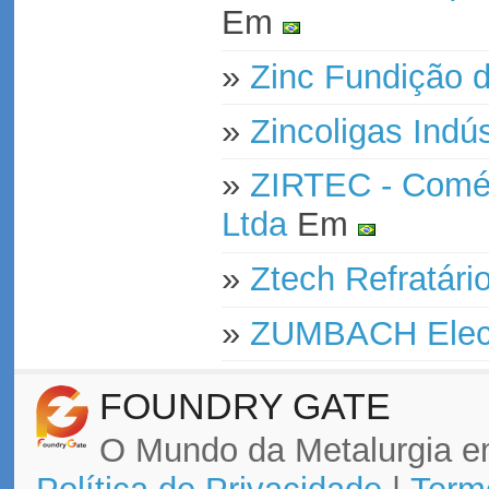
Em
»
Zinc Fundição d
»
Zincoligas Indú
»
ZIRTEC - Comér
Ltda
Em
»
Ztech Refratári
»
ZUMBACH Elect
FOUNDRY GATE
O Mundo da Metalurgia e