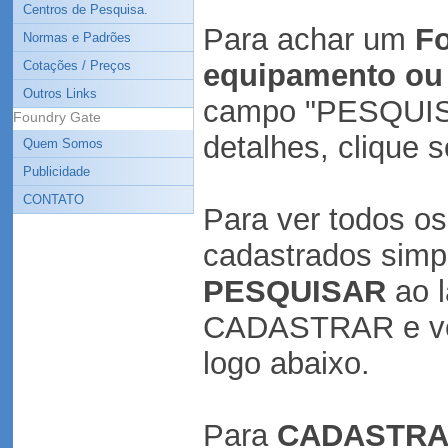
Centros de Pesquisa.
Para achar um
Fo
Normas e Padrões
Cotações / Preços
equipamento ou 
Outros Links
campo "PESQUISA
Foundry Gate
detalhes, clique
Quem Somos
Publicidade
CONTATO
Para ver todos o
cadastrados simp
PESQUISAR
ao l
CADASTRAR e vej
logo abaixo.
Para
CADASTR