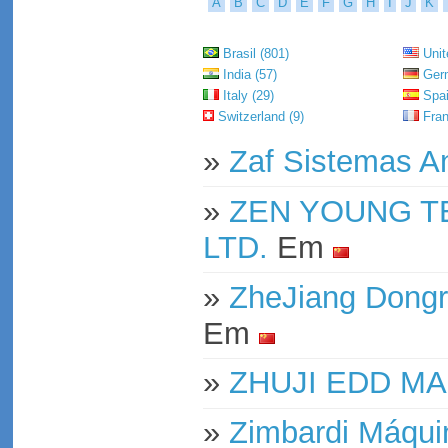
A
B
C
D
E
F
G
H
I
J
K
Brasil (801)
Unit
India (57)
Germ
Italy (29)
Spai
Switzerland (9)
Fran
»
Zaf Sistemas An
»
ZEN YOUNG T
LTD.
Em
»
ZheJiang Dongru
Em
»
ZHUJI EDD MA
»
Zimbardi Máqui