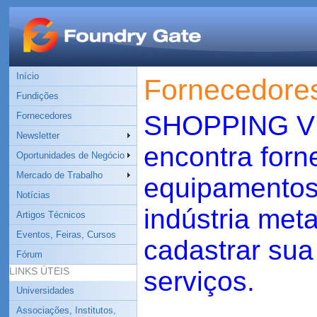
Início
Fornecedore
Fundições
Fornecedores
SHOPPING VI
Newsletter
encontra forn
Oportunidades de Negócio
Mercado de Trabalho
equipamentos 
Notícias
indústria met
Artigos Técnicos
Eventos, Feiras, Cursos
cadastrar sua
Fórum
LINKS ÚTEIS
serviços.
Universidades
Associações, Institutos,