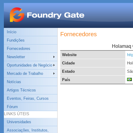
Início
Fornecedores
Fundições
Holamaq Q
Fornecedores
Website
htt
Newsletter
Cidade
Ho
Oportunidades de Negócio
Estado
São
Mercado de Trabalho
País
Notícias
Artigos Técnicos
Eventos, Feiras, Cursos
Fórum
LINKS ÚTEIS
Universidades
Associações, Institutos,