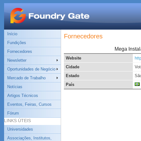
Início
Fornecedores
Fundições
Mega Instal
Fornecedores
Website
htt
Newsletter
Cidade
Vot
Oportunidades de Negócio
Estado
São
Mercado de Trabalho
País
Notícias
Artigos Técnicos
Eventos, Feiras, Cursos
Fórum
LINKS ÚTEIS
Universidades
Associações, Institutos,