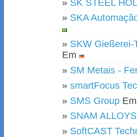
»
SK STEEL HO
»
SKA Automação 
»
SKW Gießerei-
Em
»
SM Metais - Fe
»
smartFocus Tec
»
SMS Group
E
»
SNAM ALLOYS 
»
SoftCAST Techn