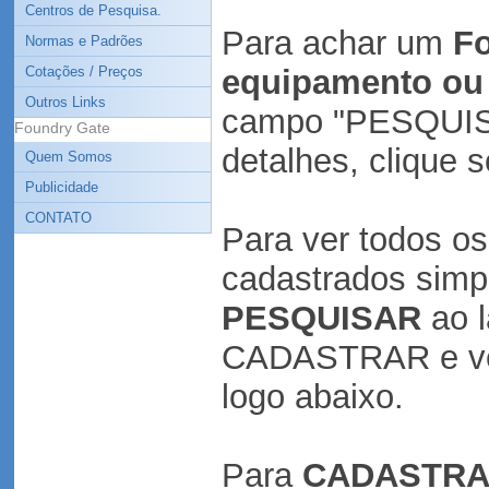
Centros de Pesquisa.
Para achar um
Fo
Normas e Padrões
Cotações / Preços
equipamento ou 
Outros Links
campo "PESQUISA
Foundry Gate
detalhes, clique
Quem Somos
Publicidade
CONTATO
Para ver todos o
cadastrados simp
PESQUISAR
ao l
CADASTRAR e vej
logo abaixo.
Para
CADASTR