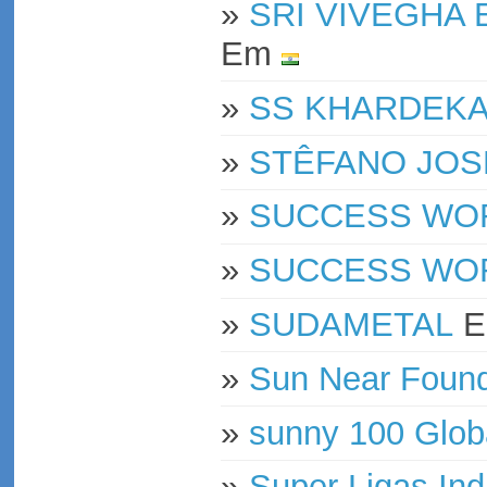
»
SRI VIVEGHA 
Em
»
SS KHARDEKAR
»
STÊFANO JOS
»
SUCCESS WOR
»
SUCCESS WOR
»
SUDAMETAL
»
Sun Near Foundr
»
sunny 100 Globa
»
Super Ligas Ind