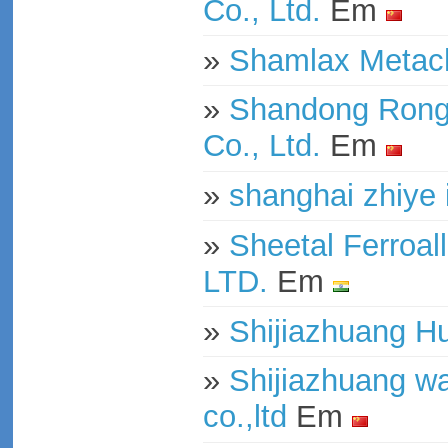
Co., Ltd.
Em
»
Shamlax Metach
»
Shandong Rongt
Co., Ltd.
Em
»
shanghai zhiye i
»
Sheetal Ferroa
LTD.
Em
»
Shijiazhuang Hu
»
Shijiazhuang wan
co.,ltd
Em