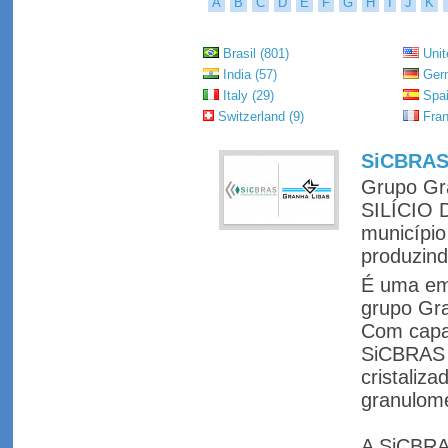
A
B
C
D
E
F
G
H
I
J
K
Brasil (801)
Unit
India (57)
Germ
Italy (29)
Spai
Switzerland (9)
Fran
SiCBRAS 
Grupo Gr
SILÍCIO 
município
produzind
É uma emp
grupo Gra
Com capac
SiCBRAS 
cristaliz
granulome
A SiCBRA