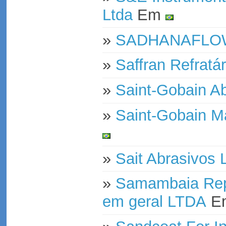
Ltda
Em
»
SADHANAFLO
»
Saffran Refratár
»
Saint-Gobain Ab
»
Saint-Gobain Ma
»
Sait Abrasivos 
»
Samambaia Rep
em geral LTDA
E