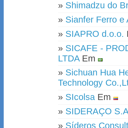
»
Shimadzu do Br
»
Sianfer Ferro e
»
SIAPRO d.o.o.
»
SICAFE - PR
LTDA
Em
»
Sichuan Hua He
Technology Co.,L
»
SIcolsa
Em
»
SIDERAÇO S.A
»
Síderos Consul