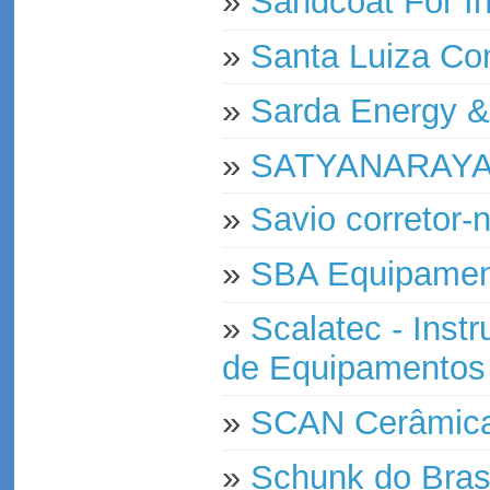
»
Sandcoat For In
»
Santa Luiza Con
»
Sarda Energy &
»
SATYANARAYA
»
Savio corretor-
»
SBA Equipamen
»
Scalatec - Ins
de Equipamento
»
SCAN Cerâmica
»
Schunk do Brasi