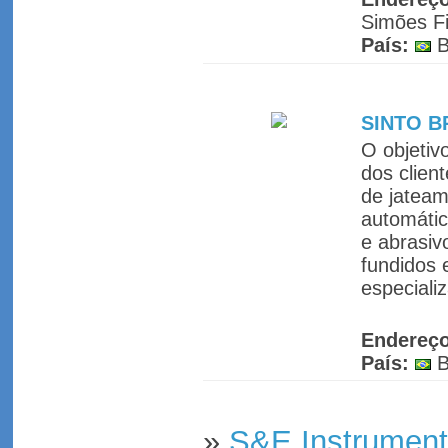
Simões Fi
País:
B
SINTO B
O objetiv
dos clien
de jatea
automátic
e abrasiv
fundidos 
especiali
Endereç
País:
B
»
S&E Instrument