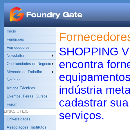
Início
Fornecedore
Fundições
Fornecedores
SHOPPING VI
Newsletter
encontra forn
Oportunidades de Negócio
Mercado de Trabalho
equipamentos 
Notícias
indústria met
Artigos Técnicos
Eventos, Feiras, Cursos
cadastrar sua
Fórum
LINKS ÚTEIS
serviços.
Universidades
Associações, Institutos,