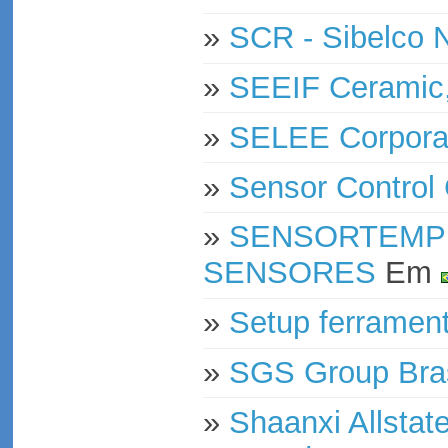
»
SCR - Sibelco N
»
SEEIF Ceramic,
»
SELEE Corpora
»
Sensor Contro
»
SENSORTEMP 
SENSORES
Em
»
Setup ferramen
»
SGS Group Bras
»
Shaanxi Allstat