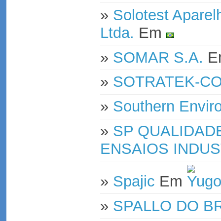
»
Solotest Aparel
Ltda.
Em
»
SOMAR S.A.
E
»
SOTRATEK-COM
»
Southern Enviro
»
SP QUALIDADE
ENSAIOS INDUS
»
Spajic
Em
»
SPALLO DO BR