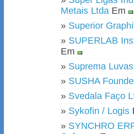
Metais Ltda
Em
»
Superior Graphi
»
SUPERLAB Instr
Em
»
Suprema Luvas
»
SUSHA Founder
»
Svedala Faço L
»
Sykofin / Logis
»
SYNCHRO ERP -