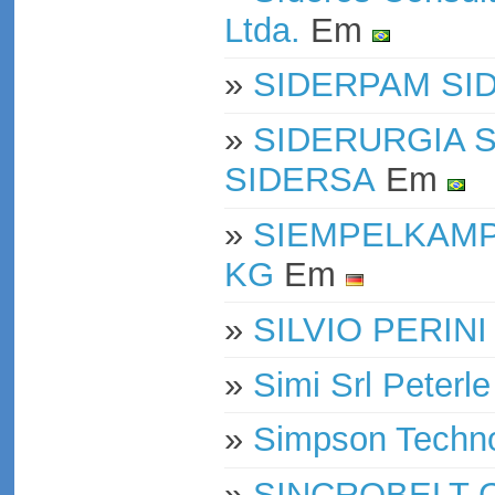
Ltda.
Em
»
SIDERPAM SI
»
SIDERURGIA S
SIDERSA
Em
»
SIEMPELKAMP 
KG
Em
»
SILVIO PERINI
»
Simi Srl Peterle
»
Simpson Techno
»
SINCROBELT 