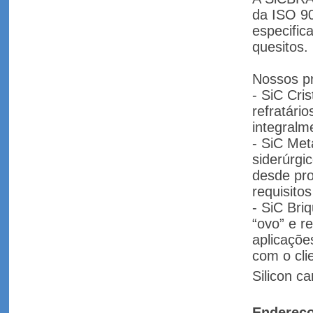
da ISO 90
especific
quesitos.
Nossos p
- SiC Cri
refratári
integralm
- SiC Met
siderúrgi
desde pro
requisitos
- SiC Bri
“ovo” e r
aplicaçõe
com o cli
Silicon ca
Endereç