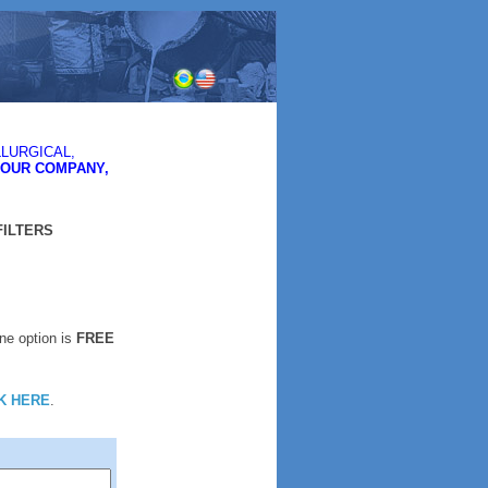
LURGICAL,
YOUR COMPANY,
FILTERS
One option is
FREE
K HERE
.