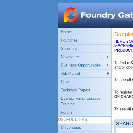
Home
Suppli
Foundries
HERE YOU
MECHANIC
Suppliers
PRODUCT
Newsletter
To find a
S
Business Opportunities
and/or ch
Job Market
To see all
News
Technical Papers
To registe
OF CHAR
Events, Fairs, Courses,
Training
To see all
Forum
USEFUL LINKS
SEAR
Universities