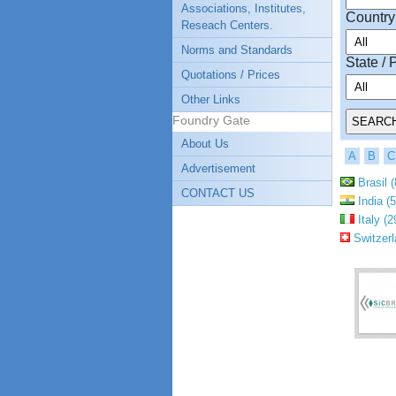
Associations, Institutes,
Country
Reseach Centers.
Norms and Standards
State / 
Quotations / Prices
Other Links
Foundry Gate
About Us
A
B
C
Advertisement
Brasil (
CONTACT US
India (5
Italy (2
Switzerl