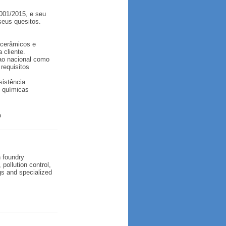
001/2015, e seu
seus quesitos.
s cerâmicos e
 cliente.
 ao nacional como
requisitos
sistência
s químicas
o
n foundry
pollution control,
gs and specialized