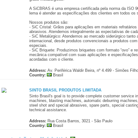
A SiCBRAS é uma empresa certificada pela norma da ISO 9
lema é atender as especificações dos clientes em todos os 
Nossos produtos são:
- SiC Cristal: Grãos para aplicações em materiais refratário
abrasivos. Atendemos integralmente as expectativas de cada
- SiC Metalúrgico: Atendemos ao mercado siderúrgico tanto
internacional, desde produtos convencionais a produtos com 
especiais.
- SiC Briquete: Produzimos briquetes com formato “ovo” e re
mecânica compatível com suas aplicações e especificaçõe
acordadas com o cliente.
Address:
Av. Periférica Waldir Beira, nº 4.499 - Simões Filh
Country:
Brasil
SINTO BRASIL PRODUTOS LIMITADA
Sinto Brasil's goal is to provide complete customer service i
machines, blasting machines, automatic deburring machines, 
steel shot and special abrasives, spare parts, special castin
technical assistance.
Address:
Rua Costa Barros, 3021 - São Paulo
Country:
Brasil