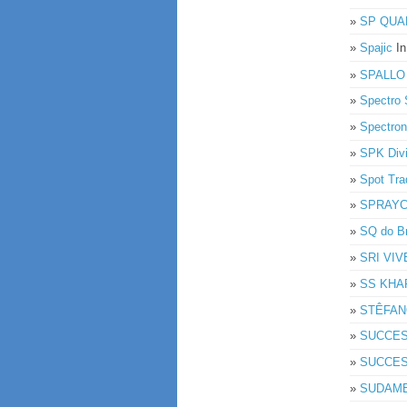
»
SP QUA
»
Spajic
I
»
SPALLO
»
Spectro 
»
Spectron
»
SPK Div
»
Spot Tr
»
SPRAYC
»
SQ do Br
»
SRI VIV
»
SS KHA
»
STÊFAN
»
SUCCES
»
SUCCES
»
SUDAM