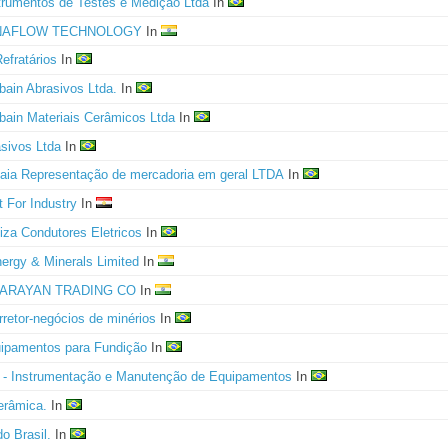
rumentos de Testes e Medição Ltda
In
NAFLOW TECHNOLOGY
In
efratários
In
bain Abrasivos Ltda.
In
bain Materiais Cerâmicos Ltda
In
asivos Ltda
In
ia Representação de mercadoria em geral LTDA
In
 For Industry
In
iza Condutores Eletricos
In
ergy & Minerals Limited
In
ARAYAN TRADING CO
In
rretor-negócios de minérios
In
ipamentos para Fundição
In
 - Instrumentação e Manutenção de Equipamentos
In
râmica.
In
o Brasil.
In