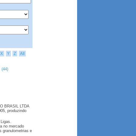
X
Y
Z
All
 (44)
DO BRASIL LTDA
005, produzindo
 Ligas.
ta no mercado
s granulometrias e