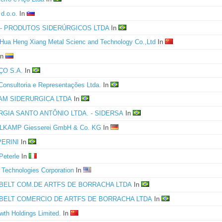
d.o.o.
In
 - PRODUTOS SIDERÚRGICOS LTDA
In
Hua Heng Xiang Metal Scienc and Technology Co.,Ltd
In
In
ÇO S.A.
In
Consultoria e Representações Ltda.
In
AM SIDERURGICA LTDA
In
RGIA SANTO ANTÔNIO LTDA. - SIDERSA
In
KAMP Giesserei GmbH & Co. KG
In
PERINI
In
Peterle
In
Technologies Corporation
In
BELT COM.DE ARTFS DE BORRACHA LTDA
In
BELT COMERCIO DE ARTFS DE BORRACHA LTDA
In
wth Holdings Limited.
In