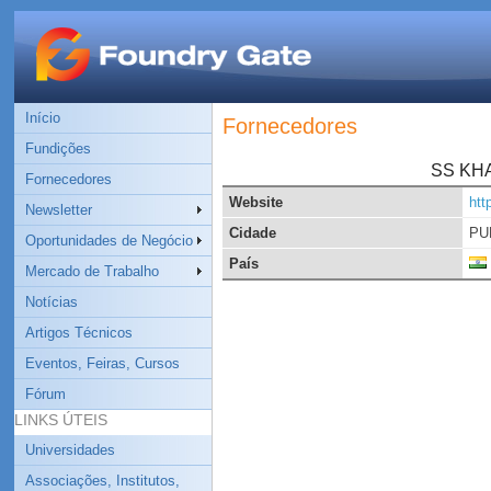
Início
Fornecedores
Fundições
SS KH
Fornecedores
Website
htt
Newsletter
Cidade
PU
Oportunidades de Negócio
País
Mercado de Trabalho
Notícias
Artigos Técnicos
Eventos, Feiras, Cursos
Fórum
LINKS ÚTEIS
Universidades
Associações, Institutos,