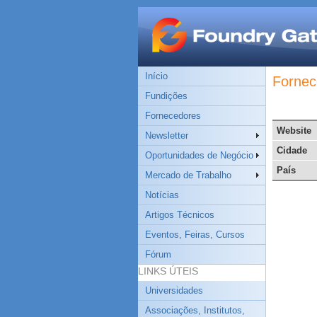
Início
Fornec
Fundições
Fornecedores
Website
Newsletter
Cidade
Oportunidades de Negócio
País
Mercado de Trabalho
Notícias
Artigos Técnicos
Eventos, Feiras, Cursos
Fórum
LINKS ÚTEIS
Universidades
Associações, Institutos,