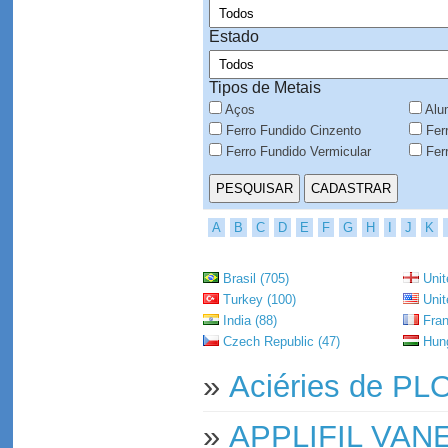
Estado
Tipos de Metais
Aços
Alu
Ferro Fundido Cinzento
Ferr
Ferro Fundido Vermicular
Ferr
A
B
C
D
E
F
G
H
I
J
K
Brasil (705)
Unit
Turkey (100)
Unit
India (88)
Fran
Czech Republic (47)
Hung
»
Aciéries de 
»
APPLIFIL VAN