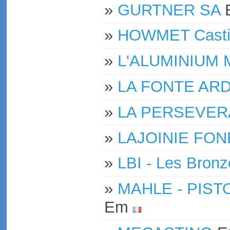
»
GURTNER SA
»
HOWMET Casti
»
L'ALUMINIUM
»
LA FONTE AR
»
LA PERSEVE
»
LAJOINIE FON
»
LBI - Les Bronz
»
MAHLE - PIST
Em