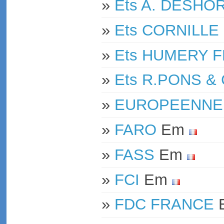
»
Ets A. DESHO
»
Ets CORNILLE
»
Ets HUMERY 
»
Ets R.PONS & 
»
EUROPEENNE S
»
FARO
Em
»
FASS
Em
»
FCI
Em
»
FDC FRANCE