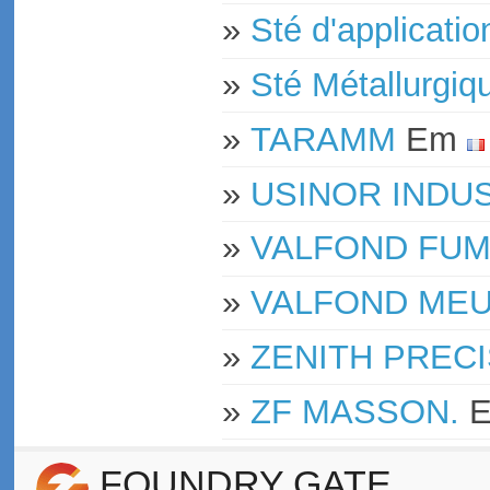
»
Sté d'applicat
»
Sté Métallurg
»
TARAMM
Em
»
USINOR INDU
»
VALFOND FUM
»
VALFOND ME
»
ZENITH PRECI
»
ZF MASSON.
FOUNDRY GATE