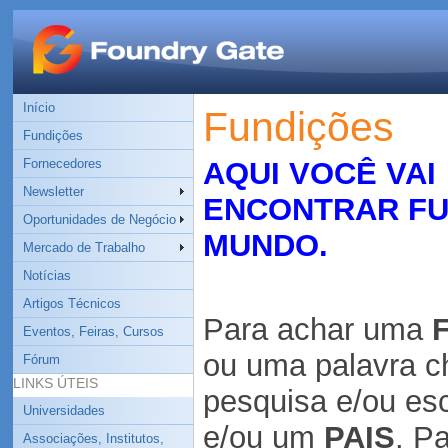
Início
Fundições
Fundições
Fornecedores
AQUI VOCÊ VAI
Newsletter
ENCONTRAR FU
Oportunidades de Negócio
MUNDO.
Mercado de Trabalho
Notícias
Artigos Técnicos
Para achar uma
Eventos, Feiras, Cursos
ou uma
palavra 
Fórum
LINKS ÚTEIS
pesquisa
e/ou es
Universidades
e/ou um
PAIS
. P
Associações, Institutos,