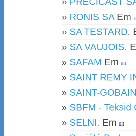
»
PRECICAST S
»
RONIS SA
Em
»
SA TESTARD.
»
SA VAUJOIS.
»
SAFAM
Em
»
SAINT REMY 
»
SAINT-GOBAI
»
SBFM - Teksid 
»
SELNI.
Em