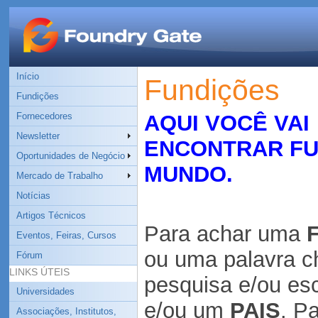
Início
Fundições
Fundições
Fornecedores
AQUI VOCÊ VAI
Newsletter
ENCONTRAR FU
Oportunidades de Negócio
MUNDO.
Mercado de Trabalho
Notícias
Artigos Técnicos
Para achar uma
Eventos, Feiras, Cursos
ou uma
palavra 
Fórum
LINKS ÚTEIS
pesquisa
e/ou es
Universidades
e/ou um
PAIS
. P
Associações, Institutos,