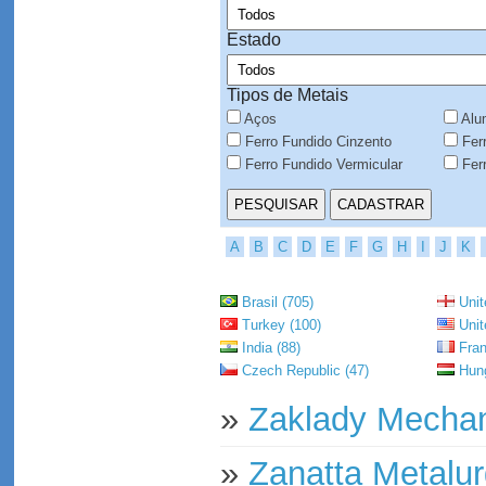
Estado
Tipos de Metais
Aços
Alu
Ferro Fundido Cinzento
Ferr
Ferro Fundido Vermicular
Ferr
A
B
C
D
E
F
G
H
I
J
K
Brasil (705)
Unit
Turkey (100)
Unit
India (88)
Fran
Czech Republic (47)
Hung
»
Zaklady Mecha
»
Zanatta Metalu