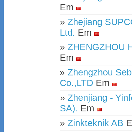
Em
»
Zhejiang SUPCO
Ltd.
Em
»
ZHENGZHOU H
Em
»
Zhengzhou Seb
Co.,LTD
Em
»
Zhenjiang - Yin
SA).
Em
»
Zinkteknik AB