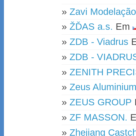
»
Zavi Modelação
»
ŽĎAS a.s.
Em
»
ZDB - Viadrus
»
ZDB - VIADRU
»
ZENITH PRECI
»
Zeus Aluminium
»
ZEUS GROUP
»
ZF MASSON.
»
Zhejiang Castc