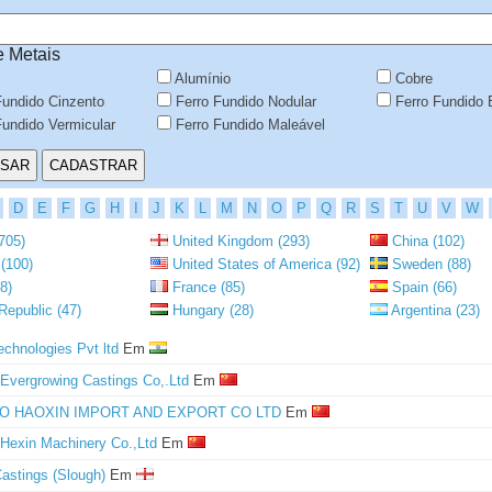
e Metais
Alumínio
Cobre
Fundido Cinzento
Ferro Fundido Nodular
Ferro Fundido 
undido Vermicular
Ferro Fundido Maleável
D
E
F
G
H
I
J
K
L
M
N
O
P
Q
R
S
T
U
V
W
705)
United Kingdom (293)
China (102)
(100)
United States of America (92)
Sweden (88)
8)
France (85)
Spain (66)
epublic (47)
Hungary (28)
Argentina (23)
echnologies Pvt ltd
Em
Evergrowing Castings Co,.Ltd
Em
O HAOXIN IMPORT AND EXPORT CO LTD
Em
Hexin Machinery Co.,Ltd
Em
Castings (Slough)
Em