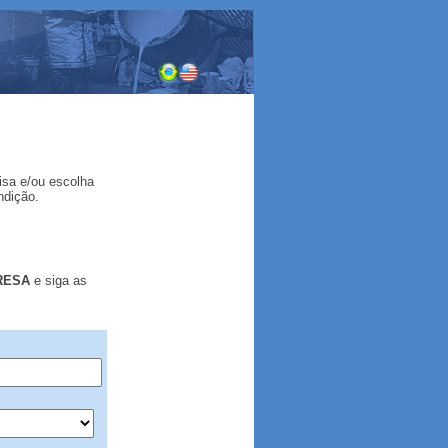
isa
e/ou escolha
ndição.
PRESA
e siga as