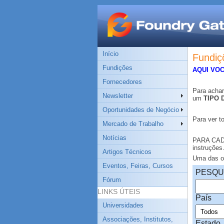
Início
Fundiç
Fundições
AQUI VO
Fornecedores
Para acha
Newsletter
um
TIPO 
Oportunidades de Negócio
Para ver t
Mercado de Trabalho
Notícias
PARA CA
instruções
Artigos Técnicos
Uma das op
Eventos, Feiras, Cursos
PESQU
Fórum
LINKS ÚTEIS
País
Universidades
Associações, Institutos,
Estado