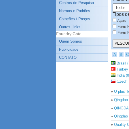
Centros de Pesquisa.
Normas e Padrões
Tipos d
Cotações / Preços
Aços
Ferro 
Outros Links
Ferro F
Foundry Gate
Quem Somos
Publicidade
A
B
C
CONTATO
Brasil (
Turkey 
India (8
Czech R
»
Q plus T
»
Qingdao 
»
QINGDA
»
Qingdao 
»
Quality 