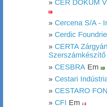
»
CER DÖKÜM VE
»
Cercena S/A - I
»
Cerdic Foundrie
»
CERTA Zárgyárt
Szerszámkészítő 
»
CESBRA
Em
»
Cestari Indústr
»
CESTARO FOND
»
CFI
Em