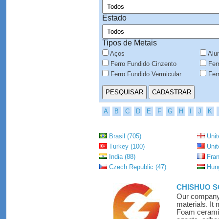
Estado
Tipos de Metais
Aços
Alu
Ferro Fundido Cinzento
Ferr
Ferro Fundido Vermicular
Ferr
A
B
C
D
E
F
G
H
I
J
K
Brasil (705)
Unit
Turkey (100)
Unit
India (88)
Fran
Czech Republic (47)
Hung
CHISHUO S
Our company i
materials. It
Foam ceramic 