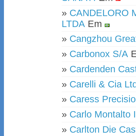
»
CANDELORO M
LTDA
Em
»
Cangzhou Great D
»
Carbonox S/A
»
Cardenden Cast
»
Carelli & Cia Lt
»
Caress Precisio
»
Carlo Montalto 
»
Carlton Die Cas