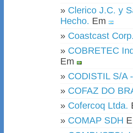
»
Clerico J.C. y 
Hecho.
Em
»
Coastcast Corp
»
COBRETEC Indús
Em
»
CODISTIL S/A -
»
COFAZ DO BR
»
Cofercoq Ltda.
»
COMAP SDH
E