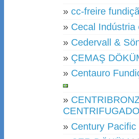
»
cc-freire fundiç
»
Cecal Indústria
»
Cedervall & Sö
»
ÇEMAŞ DÖKÜM
»
Centauro Fundiç
»
CENTRIBRONZ
CENTRIFUGADO
»
Century Pacific