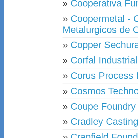
»
Cooperativa Fu
»
Coopermetal - 
Metalurgicos de 
»
Copper Sechur
»
Corfal Industrial
»
Corus Process 
»
Cosmos Technoc
»
Coupe Foundry 
»
Cradley Casting
»
Cranfield Found