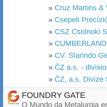
»
Cruz Martins & 
»
Csepeli Precízi
»
CSZ Csolnoki Sz
»
CUMBERLAND 
»
CV. Starindo G
»
ČZ a.s. - divi
»
ČZ, a.s. Divize 
FOUNDRY GATE
O Mundo da Metalurgia e