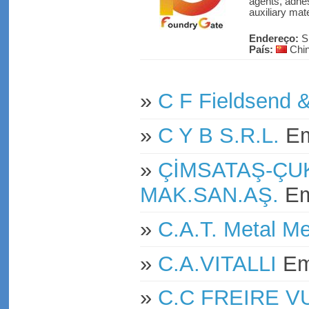
agents, adhes
auxiliary mate
Endereço:
S
País:
Chi
»
C F Fieldsend 
»
C Y B S.R.L.
E
»
ÇİMSATAŞ-ÇU
MAK.SAN.AŞ.
E
»
C.A.T. Metal M
»
C.A.VITALLI
E
»
C.C FREIRE 