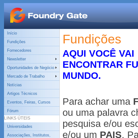
Início
Fundições
Fundições
Fornecedores
AQUI VOCÊ VAI
Newsletter
ENCONTRAR FU
Oportunidades de Negócio
MUNDO.
Mercado de Trabalho
Notícias
Artigos Técnicos
Para achar uma
Eventos, Feiras, Cursos
ou uma
palavra 
Fórum
LINKS ÚTEIS
pesquisa
e/ou es
Universidades
e/ou um
PAIS
. P
Associações, Institutos,