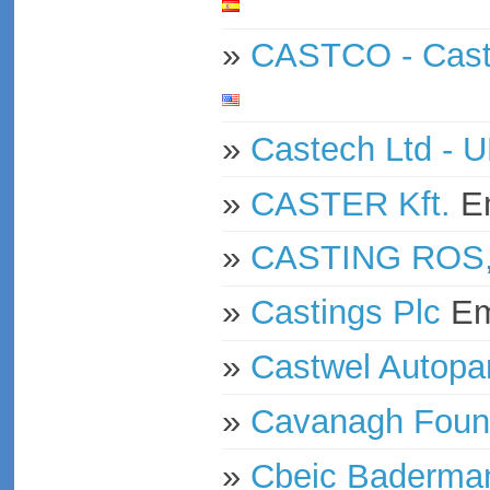
»
CASTCO - Cast
»
Castech Ltd - 
»
CASTER Kft.
»
CASTING ROS,
»
Castings Plc
E
»
Castwel Autopar
»
Cavanagh Foun
»
Cbeic Baderma