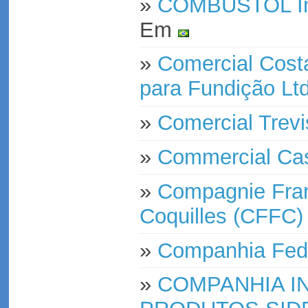
»
COMBUSTOL Ind
Em
»
Comercial Cost
para Fundição Lt
»
Comercial Trevi
»
Commercial Ca
»
Compagnie Fran
Coquilles (CFFC)
»
Companhia Fede
»
COMPANHIA I