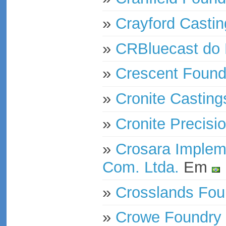
»
Crayford Castin
»
CRBluecast do 
»
Crescent Found
»
Cronite Casting
»
Cronite Precisi
»
Crosara Impleme
Com. Ltda.
Em
»
Crosslands Fou
»
Crowe Foundry 