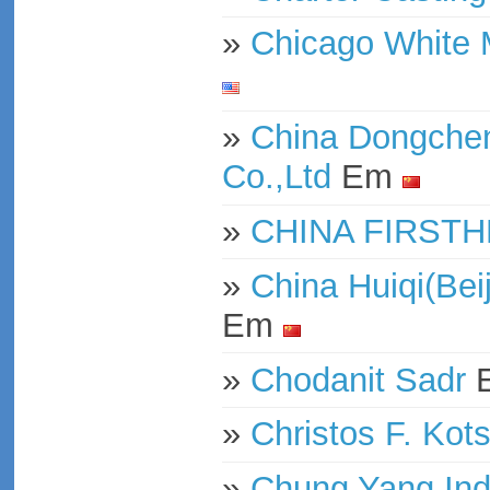
»
Chicago White M
»
China Dongcheng
Co.,Ltd
Em
»
CHINA FIRSTH
»
China Huiqi(Bei
Em
»
Chodanit Sadr
»
Christos F. Kots
»
Chung Yang Indu