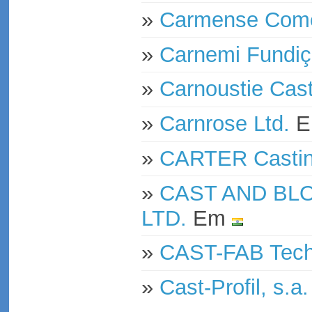
»
Carmense Comer
»
Carnemi Fundiç
»
Carnoustie Cast
»
Carnrose Ltd.
E
»
CARTER Castin
»
CAST AND BLO
LTD.
Em
»
CAST-FAB Tech
»
Cast-Profil, s.