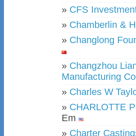
»
CFS Investment
»
Chamberlin & Hil
»
Changlong Fou
»
Changzhou Lian
Manufacturing Co
»
Charles W Tayl
»
CHARLOTTE Pi
Em
»
Charter Casting