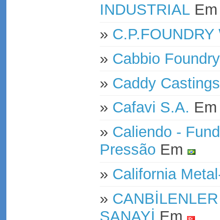
INDUSTRIAL
E
»
C.P.FOUNDRY
»
Cabbio Foundry
»
Caddy Castings
»
Cafavi S.A.
E
»
Caliendo - Fund
Pressão
Em
»
California Metal
»
CANBİLENLER
SANAYİ
Em