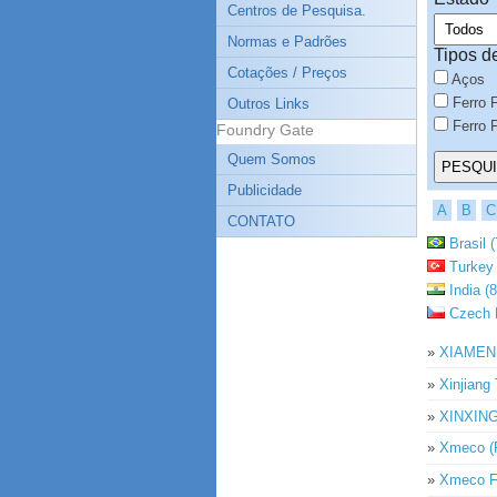
Centros de Pesquisa.
Normas e Padrões
Tipos d
Cotações / Preços
Aços
Ferro 
Outros Links
Ferro F
Foundry Gate
Quem Somos
Publicidade
A
B
C
CONTATO
Brasil (
Turkey 
India (8
Czech R
»
XIAMEN
»
Xinjiang 
»
XINXING
»
Xmeco (P
»
Xmeco Fo