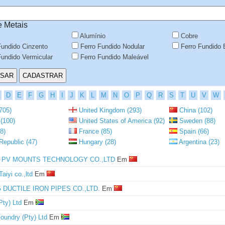
e Metais
Alumínio
Cobre
Fundido Cinzento
Ferro Fundido Nodular
Ferro Fundido 
undido Vermicular
Ferro Fundido Maleável
D
E
F
G
H
I
J
K
L
M
N
O
P
Q
R
S
T
U
V
W
705)
United Kingdom (293)
China (102)
(100)
United States of America (92)
Sweden (88)
8)
France (85)
Spain (66)
epublic (47)
Hungary (28)
Argentina (23)
 PV MOUNTS TECHNOLOGY CO.,LTD
Em
Taiyi co.,ltd
Em
 DUCTILE IRON PIPES CO.,LTD.
Em
ty) Ltd
Em
undry (Pty) Ltd
Em