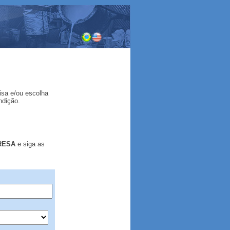
isa
e/ou escolha
ndição.
PRESA
e siga as