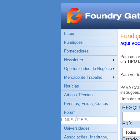
Início
Fundiç
Fundições
AQUI VO
Fornecedores
Para acha
Newsletter
um
TIPO 
Oportunidades de Negócio
Para ver t
Mercado de Trabalho
Notícias
PARA CA
instruções
Artigos Técnicos
Uma das op
Eventos, Feiras, Cursos
PESQU
Fórum
LINKS ÚTEIS
País
Universidades
Associações, Institutos,
Estado