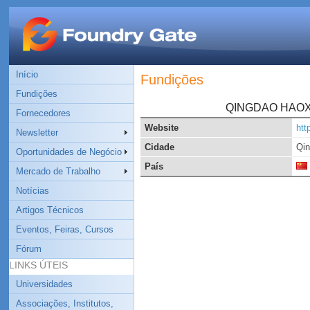
Início
Fundições
Fundições
QINGDAO HAOX
Fornecedores
Website
htt
Newsletter
Cidade
Qi
Oportunidades de Negócio
País
Mercado de Trabalho
Notícias
Artigos Técnicos
Eventos, Feiras, Cursos
Fórum
LINKS ÚTEIS
Universidades
Associações, Institutos,