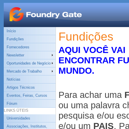
Início
Fundições
Fundições
Fornecedores
AQUI VOCÊ VAI
Newsletter
ENCONTRAR FU
Oportunidades de Negócio
MUNDO.
Mercado de Trabalho
Notícias
Artigos Técnicos
Para achar uma
Eventos, Feiras, Cursos
ou uma
palavra 
Fórum
LINKS ÚTEIS
pesquisa
e/ou es
Universidades
e/ou um
PAIS
. P
Associações, Institutos,