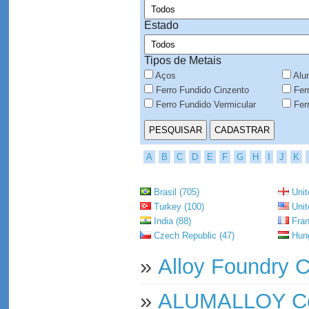
Estado
Tipos de Metais
Aços
Alu
Ferro Fundido Cinzento
Ferr
Ferro Fundido Vermicular
Ferr
A
B
C
D
E
F
G
H
I
J
K
Brasil (705)
Unit
Turkey (100)
Unit
India (88)
Fran
Czech Republic (47)
Hung
»
Alloy Foundry C
»
ALUMALLOY Co.