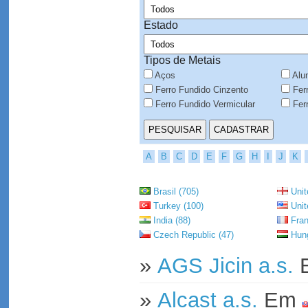
Estado
Tipos de Metais
Aços
Alu
Ferro Fundido Cinzento
Ferr
Ferro Fundido Vermicular
Ferr
A
B
C
D
E
F
G
H
I
J
K
Brasil (705)
Unit
Turkey (100)
Unit
India (88)
Fran
Czech Republic (47)
Hung
»
AGS Jicin a.s.
»
Alcast a.s.
Em