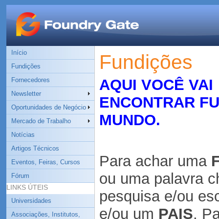
Início
Fundições
Fundições
Fornecedores
AQUI VOCÊ VAI
Newsletter
ENCONTRAR FU
Oportunidades de Negócio
MUNDO.
Mercado de Trabalho
Notícias
Artigos Técnicos
Para achar uma
Eventos, Feiras, Cursos
ou uma
palavra 
Fórum
LINKS ÚTEIS
pesquisa
e/ou es
Universidades
e/ou um
PAIS
. P
Associações, Institutos,