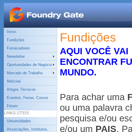
Início
Fundições
Fundições
Fornecedores
AQUI VOCÊ VAI
Newsletter
ENCONTRAR FU
Oportunidades de Negócio
MUNDO.
Mercado de Trabalho
Notícias
Artigos Técnicos
Para achar uma
Eventos, Feiras, Cursos
ou uma
palavra 
Fórum
LINKS ÚTEIS
pesquisa
e/ou es
Universidades
e/ou um
PAIS
. P
Associações, Institutos,