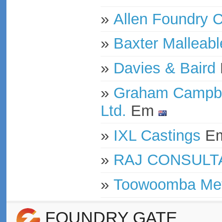
»
Allen Foundry
»
Baxter Malleabl
»
Davies & Baird
»
Graham Campbell
Ltd.
Em
»
IXL Castings
E
»
RAJ CONSULT
»
Toowoomba Met
FOUNDRY GATE