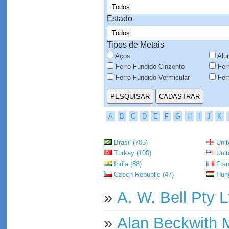
Estado
Tipos de Metais
Aços
Alu
Ferro Fundido Cinzento
Ferr
Ferro Fundido Vermicular
Ferr
A
B
C
D
E
F
G
H
I
J
K
Brasil (705)
Unit
Turkey (100)
Unit
India (88)
Fran
Czech Republic (47)
Hung
»
A. W. Bell Pty L
»
Alan Beckwith M