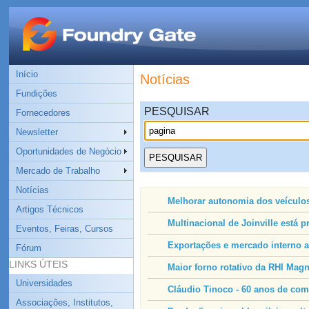
Início
Notícias
Fundições
PESQUISAR
Fornecedores
Newsletter
Oportunidades de Negócio
Mercado de Trabalho
Notícias
Melhorar autonomia dos veículos
Artigos Técnicos
Multinacional de Joinville está pr
Eventos, Feiras, Cursos
Exportações e mercado interno 
Fórum
LINKS ÚTEIS
Maior forno rotativo da RHI Ma
Universidades
Cláudio Tinoco - 60 anos de com
Associações, Institutos,