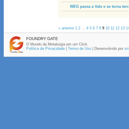
WEG passa a Vale e se torna terc
« anterior
1
2
…
4
5
6
7
8
9
10
11
12
13
1
FOUNDRY GATE
O Mundo da Metalurgia em um Click.
Política de Privacidade
|
Termo de Uso
| Desenvolvido por
sm