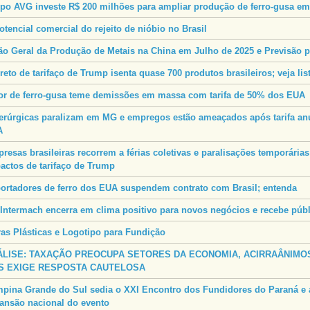
po AVG investe R$ 200 milhões para ampliar produção de ferro-gusa em
otencial comercial do rejeito de nióbio no Brasil
ão Geral da Produção de Metais na China em Julho de 2025 e Previsão 
reto de tarifaço de Trump isenta quase 700 produtos brasileiros; veja li
or de ferro-gusa teme demissões em massa com tarifa de 50% dos EUA
erúrgicas paralizam em MG e empregos estão ameaçados após tarifa an
A
resas brasileiras recorrem a férias coletivas e paralisações temporária
actos de tarifaço de Trump
ortadores de ferro dos EUA suspendem contrato com Brasil; entenda
 Intermach encerra em clima positivo para novos negócios e recebe públ
ras Plásticas e Logotipo para Fundição
ÁLISE: TAXAÇÃO PREOCUPA SETORES DA ECONOMIA, ACIRRAÂNIMOS
S EXIGE RESPOSTA CAUTELOSA
pina Grande do Sul sedia o XXI Encontro dos Fundidores do Paraná e 
ansão nacional do evento