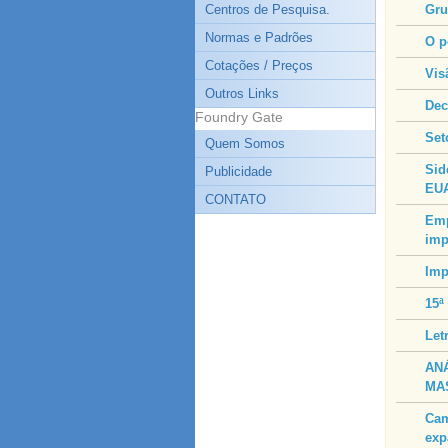
Centros de Pesquisa.
Gru
Normas e Padrões
O p
Cotações / Preços
Vis
Outros Links
Dec
Foundry Gate
Set
Quem Somos
Sid
Publicidade
EU
CONTATO
Emp
imp
Imp
15ª
Let
AN
MA
Cam
exp