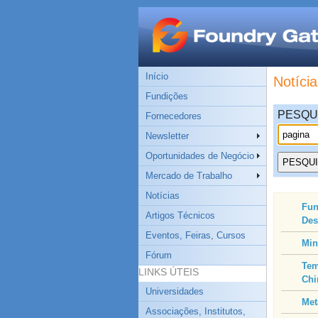
Início
Notícia
Fundições
PESQU
Fornecedores
Newsletter
Oportunidades de Negócio
Mercado de Trabalho
Notícias
Fun
Artigos Técnicos
De
Eventos, Feiras, Cursos
Min
Fórum
Tem
LINKS ÚTEIS
Chi
Universidades
Met
Associações, Institutos,