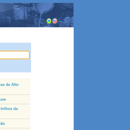
as de Alto
mium
trilhos da
ção