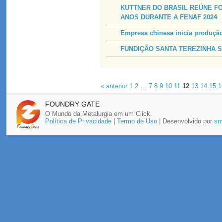
KUTTNER DO BRASIL REÚNE F
ANOS DURANTE A FENAF 2024
Empresa chinesa inicia produçã
FUNDIÇÃO SANTA TEREZINHA Solu
« anterior
1
2
…
7
8
9
10
11
12
13
14
15
1
FOUNDRY GATE
O Mundo da Metalurgia em um Click.
Política de Privacidade
|
Termo de Uso
| Desenvolvido por
sm