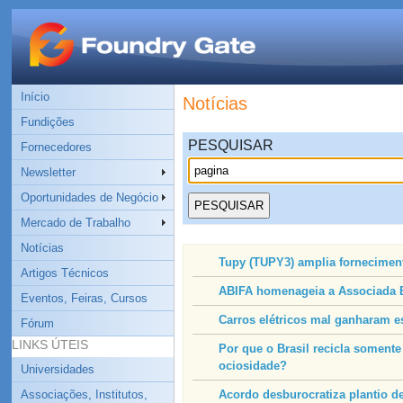
Início
Notícias
Fundições
PESQUISAR
Fornecedores
Newsletter
Oportunidades de Negócio
Mercado de Trabalho
Notícias
Tupy (TUPY3) amplia forneciment
Artigos Técnicos
ABIFA homenageia a Associada E
Eventos, Feiras, Cursos
Carros elétricos mal ganharam e
Fórum
LINKS ÚTEIS
Por que o Brasil recicla somente
ociosidade?
Universidades
Associações, Institutos,
Acordo desburocratiza plantio de