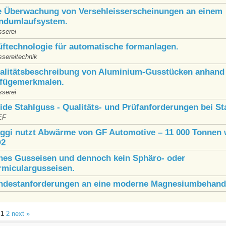
e Überwachung von Versehleisserscheinungen an einem
ndumlaufsystem.
sserei
üftechnologie für automatische formanlagen.
ssereitechnik
alitätsbeschreibung von Aluminium-Gusstücken anhand
fügemerkmalen.
sserei
ide Stahlguss - Qualitäts- und Prüfanforderungen bei St
EF
ggi nutzt Abwärme von GF Automotive – 11 000 Tonnen 
2
hes Gusseisen und dennoch kein Sphäro- oder
rmiculargusseisen.
ndestanforderungen an eine moderne Magnesiumbehand
s
1
2
next »