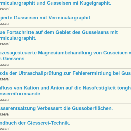
rmiculargraphit und Gusseisen mi Kugelgraphit.
sserei
gierte Gusseisen mit Vermiculargraphit.
sserei
ue Fortschritte auf dem Gebiet des Gusseisens mit
rmiculargraphit.
sserei
ozessgesteuerte Magnesiumbehandlung von Gusseisen 
s Giessens.
sserei
axis der Ultraschallprüfung zur Fehlerermittlung bei Gus
sserei
nfluss von Kation und Anion auf die Nassfestigkeit tong
essereiformsande
sserei
sserentsalzung Verbessert die Gussoberflächen.
sserei
ndbuch der Giesserei-Technik.
sserei