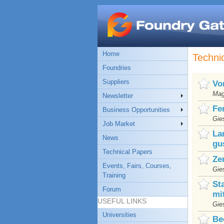
Home
Techni
Foundries
Suppliers
Vo
Mag
Newsletter
Fe
Business Opportunities
Gie
Job Market
La
News
gu
Technical Papers
Ze
Events, Fairs, Courses,
Gie
Training
St
Forum
mit
USEFUL LINKS
Gie
Universities
Be