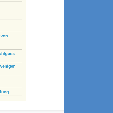
 von
ahlguss
weniger
lung