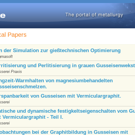
cal Papers
n der Simulation zur gießtechnischen Optimierung
masoft
rritisierung und Perlitisierung in grauen Gusseisenwekst
sserei Praxis
ngzeit-Warmhalten von magnesiumbehandelten
ssseisenschmelzen.
rspanbarkeit von Gusseisen mit Vermiculargraphit.
sserei
atische und dynamische festigkeltseigenschalten vom G
 Vermiculargraphit - Teil I.
sserei
obachtungen bei der Graphitbildung in Gusseisen mit