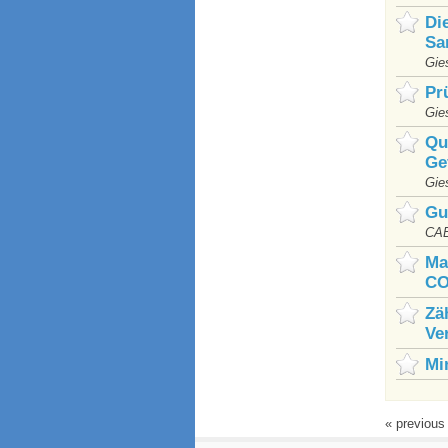
Di
Sa
Gie
Pr
Gie
Qu
Ge
Gie
Gu
CA
Ma
CO
Zä
Ve
Mi
« previou