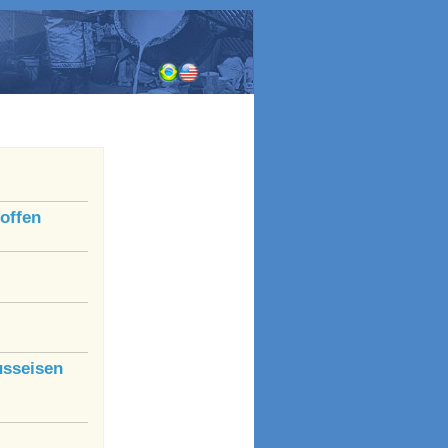
offen
usseisen