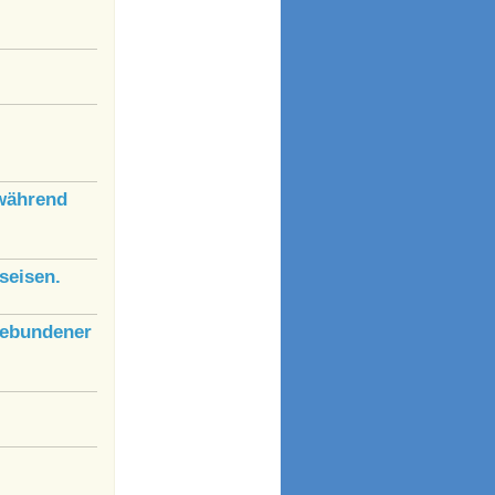
während
seisen.
hebundener