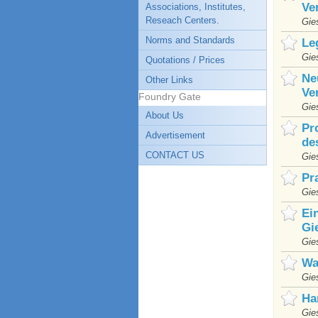
Ve
Associations, Institutes,
Reseach Centers.
Gie
Norms and Standards
Le
Gie
Quotations / Prices
Ne
Other Links
Ve
Foundry Gate
Gie
About Us
Pr
Advertisement
de
CONTACT US
Gie
Pr
Gie
Ei
Gi
Gie
Wa
Gie
Ha
Gie