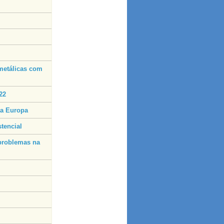
 metálicas com
22
na Europa
tencial
 problemas na