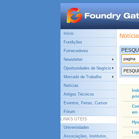
Início
Notícia
Fundições
PESQU
Fornecedores
Newsletter
Oportunidades de Negócio
Mercado de Trabalho
Notícias
Ind
Artigos Técnicos
pri
Eventos, Feiras, Cursos
Com
Fórum
em 
LINKS ÚTEIS
Hyu
Universidades
Lig
Associações, Institutos,