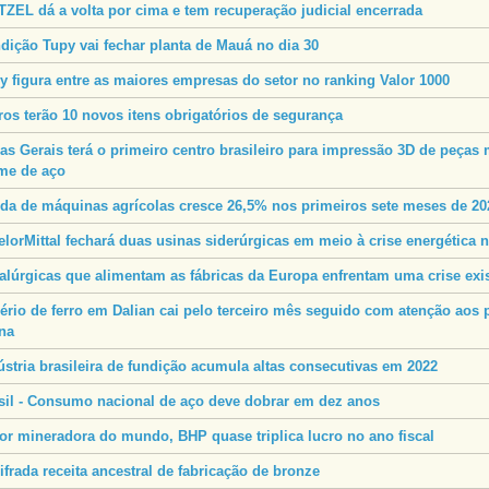
ZEL dá a volta por cima e tem recuperação judicial encerrada
dição Tupy vai fechar planta de Mauá no dia 30
y figura entre as maiores empresas do setor no ranking Valor 1000
ros terão 10 novos itens obrigatórios de segurança
as Gerais terá o primeiro centro brasileiro para impressão 3D de peças
me de aço
da de máquinas agrícolas cresce 26,5% nos primeiros sete meses de 20
elorMittal fechará duas usinas siderúrgicas em meio à crise energética 
alúrgicas que alimentam as fábricas da Europa enfrentam uma crise exis
ério de ferro em Dalian cai pelo terceiro mês seguido com atenção aos
na
ústria brasileira de fundição acumula altas consecutivas em 2022
sil - Consumo nacional de aço deve dobrar em dez anos
or mineradora do mundo, BHP quase triplica lucro no ano fiscal
ifrada receita ancestral de fabricação de bronze