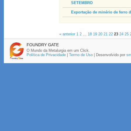
SETEMBRO
Exportação de minério de ferro 
« anterior
1
2
…
18
19
20
21
22
23
24
25
FOUNDRY GATE
O Mundo da Metalurgia em um Click.
Política de Privacidade
|
Termo de Uso
| Desenvolvido por
sm