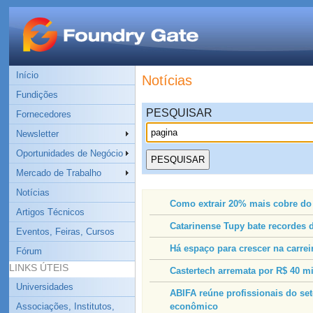
Início
Notícias
Fundições
PESQUISAR
Fornecedores
Newsletter
Oportunidades de Negócio
Mercado de Trabalho
Notícias
Como extrair 20% mais cobre d
Artigos Técnicos
Catarinense Tupy bate recordes d
Eventos, Feiras, Cursos
Há espaço para crescer na carrei
Fórum
LINKS ÚTEIS
Castertech arremata por R$ 40 mi
Universidades
ABIFA reúne profissionais do set
Associações, Institutos,
econômico