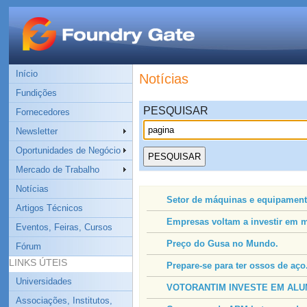
Início
Notícias
Fundições
PESQUISAR
Fornecedores
Newsletter
Oportunidades de Negócio
Mercado de Trabalho
Notícias
Setor de máquinas e equipamen
Artigos Técnicos
Empresas voltam a investir em 
Eventos, Feiras, Cursos
Preço do Gusa no Mundo.
Fórum
LINKS ÚTEIS
Prepare-se para ter ossos de aço
Universidades
VOTORANTIM INVESTE EM ALUM
Associações, Institutos,