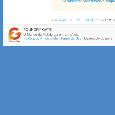
Carros estão vulneráveis a ataqu
« anterior
1
2
…
213
214
215
216
217
218
FOUNDRY GATE
O Mundo da Metalurgia em um Click.
Política de Privacidade
|
Termo de Uso
| Desenvolvido por
sm