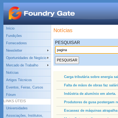
Início
Notícias
Fundições
PESQUISAR
Fornecedores
Newsletter
Oportunidades de Negócio
Mercado de Trabalho
Notícias
Carga tributária sobre energia sa
Artigos Técnicos
Falta de mãos de obras faz salári
Eventos, Feiras, Cursos
Indústria de alumínio em alerta.
Fórum
LINKS ÚTEIS
Produtores de gusa postergam r
Universidades
Escassez de máquinas atrapalha 
Associações, Institutos,