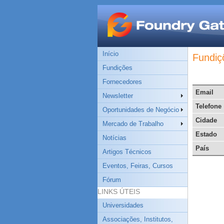
Início
Fundiç
Fundições
Fornecedores
Email
Newsletter
Telefone
Oportunidades de Negócio
Cidade
Mercado de Trabalho
Estado
Notícias
País
Artigos Técnicos
Eventos, Feiras, Cursos
Fórum
LINKS ÚTEIS
Universidades
Associações, Institutos,