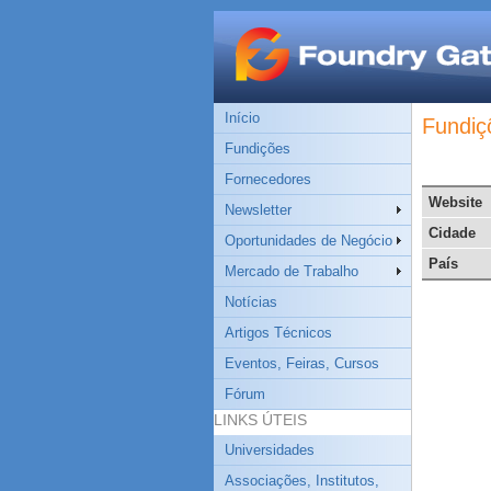
Início
Fundiç
Fundições
Fornecedores
Website
Newsletter
Cidade
Oportunidades de Negócio
País
Mercado de Trabalho
Notícias
Artigos Técnicos
Eventos, Feiras, Cursos
Fórum
LINKS ÚTEIS
Universidades
Associações, Institutos,