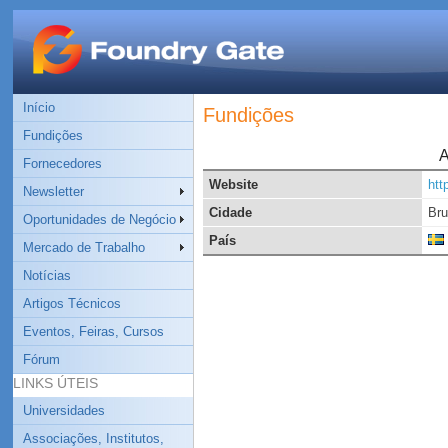
Início
Fundições
Fundições
A
Fornecedores
Website
htt
Newsletter
Cidade
Br
Oportunidades de Negócio
País
Mercado de Trabalho
Notícias
Artigos Técnicos
Eventos, Feiras, Cursos
Fórum
LINKS ÚTEIS
Universidades
Associações, Institutos,