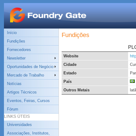
Início
Fundições
Fundições
PL
Fornecedores
Website
htt
Newsletter
Cidade
Cur
Oportunidades de Negócio
Estado
Pa
Mercado de Trabalho
País
Notícias
Outros Metais
lat
Artigos Técnicos
Eventos, Feiras, Cursos
Fórum
LINKS ÚTEIS
Universidades
Associações, Institutos,