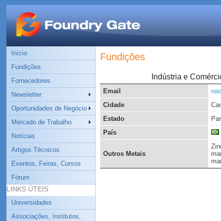
Início
Fundições
Fundições
Indústria e Comérci
Fornecedores
Email
na
Newsletter
Cidade
Cam
Oportunidades de Negócio
Estado
Pa
Mercado de Trabalho
País
Notícias
Zin
Artigos Técnicos
Outros Metais
man
man
Eventos, Feiras, Cursos
Fórum
LINKS ÚTEIS
Universidades
Associações, Institutos,