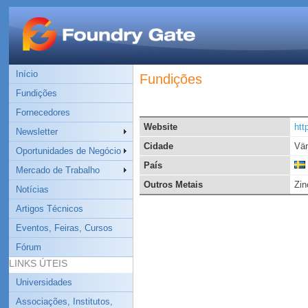
Início
Fundições
Fundições
Fornecedores
Website
htt
Newsletter
Cidade
Vä
Oportunidades de Negócio
País
Mercado de Trabalho
Outros Metais
Zin
Notícias
Artigos Técnicos
Eventos, Feiras, Cursos
Fórum
LINKS ÚTEIS
Universidades
Associações, Institutos,