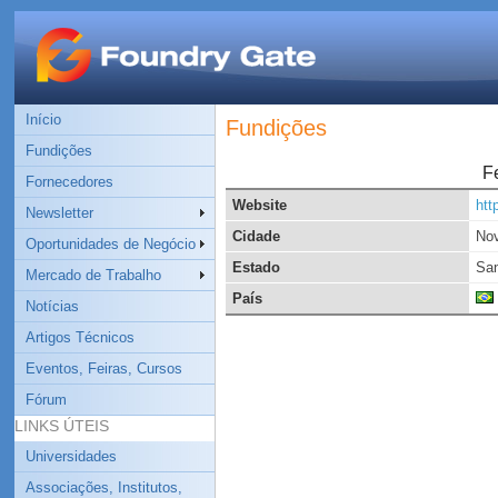
Início
Fundições
Fundições
F
Fornecedores
Website
htt
Newsletter
Cidade
No
Oportunidades de Negócio
Estado
San
Mercado de Trabalho
País
Notícias
Artigos Técnicos
Eventos, Feiras, Cursos
Fórum
LINKS ÚTEIS
Universidades
Associações, Institutos,