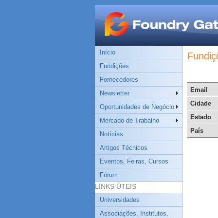
Início
Fundiç
Fundições
Fornecedores
Email
Newsletter
Cidade
Oportunidades de Negócio
Estado
Mercado de Trabalho
País
Notícias
Artigos Técnicos
Eventos, Feiras, Cursos
Fórum
LINKS ÚTEIS
Universidades
Associações, Institutos,