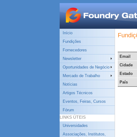
Início
Fundiç
Fundições
Fornecedores
Email
Newsletter
Cidade
Oportunidades de Negócio
Estado
Mercado de Trabalho
País
Notícias
Artigos Técnicos
Eventos, Feiras, Cursos
Fórum
LINKS ÚTEIS
Universidades
Associações, Institutos,