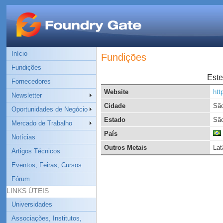
Início
Fundições
Fundições
Este
Fornecedores
Website
htt
Newsletter
Cidade
São
Oportunidades de Negócio
Estado
São
Mercado de Trabalho
País
Notícias
Outros Metais
Lat
Artigos Técnicos
Eventos, Feiras, Cursos
Fórum
LINKS ÚTEIS
Universidades
Associações, Institutos,