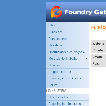
Início
Fundiç
Fundições
Fornecedores
Website
Newsletter
Cidade
Oportunidades de Negócio
Estado
Mercado de Trabalho
País
Notícias
Artigos Técnicos
Eventos, Feiras, Cursos
Fórum
LINKS ÚTEIS
Universidades
Associações, Institutos,