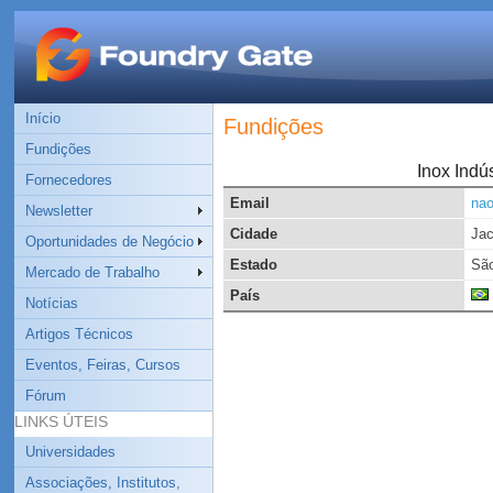
Início
Fundições
Fundições
Inox Indú
Fornecedores
Email
na
Newsletter
Cidade
Jac
Oportunidades de Negócio
Estado
São
Mercado de Trabalho
País
Notícias
Artigos Técnicos
Eventos, Feiras, Cursos
Fórum
LINKS ÚTEIS
Universidades
Associações, Institutos,