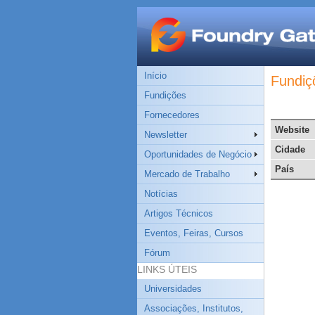
Início
Fundiç
Fundições
Fornecedores
Website
Newsletter
Cidade
Oportunidades de Negócio
País
Mercado de Trabalho
Notícias
Artigos Técnicos
Eventos, Feiras, Cursos
Fórum
LINKS ÚTEIS
Universidades
Associações, Institutos,