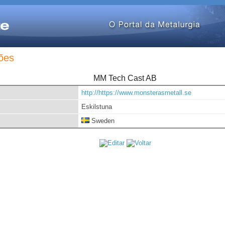
ões
MM Tech Cast AB
http://https://www.monsterasmetall.se
Eskilstuna
Sweden