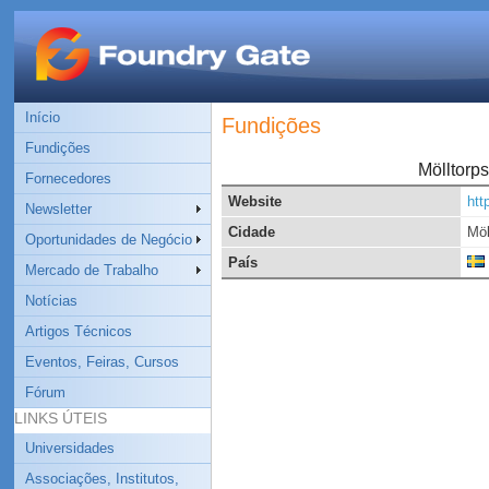
Início
Fundições
Fundições
Mölltorp
Fornecedores
Website
htt
Newsletter
Cidade
Möl
Oportunidades de Negócio
País
Mercado de Trabalho
Notícias
Artigos Técnicos
Eventos, Feiras, Cursos
Fórum
LINKS ÚTEIS
Universidades
Associações, Institutos,