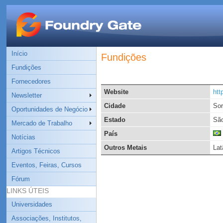
Início
Fundições
Fundições
Fornecedores
Website
htt
Newsletter
Cidade
So
Oportunidades de Negócio
Estado
São
Mercado de Trabalho
País
Notícias
Outros Metais
Lat
Artigos Técnicos
Eventos, Feiras, Cursos
Fórum
LINKS ÚTEIS
Universidades
Associações, Institutos,