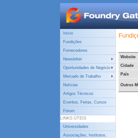
Início
Fundiç
Fundições
Fornecedores
Website
Newsletter
Cidade
Oportunidades de Negócio
País
Mercado de Trabalho
Notícias
Outros M
Artigos Técnicos
Eventos, Feiras, Cursos
Fórum
LINKS ÚTEIS
Universidades
Associações, Institutos,