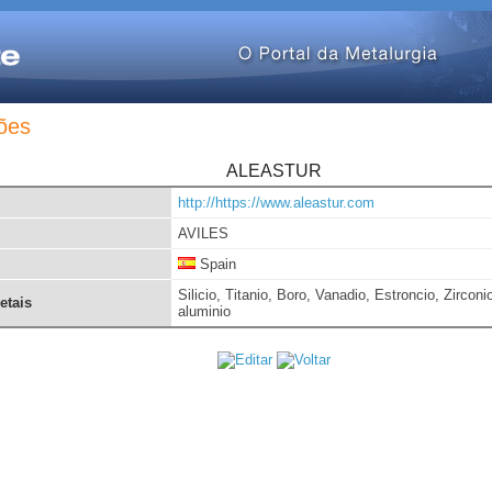
ões
ALEASTUR
http://https://www.aleastur.com
AVILES
Spain
Silicio, Titanio, Boro, Vanadio, Estroncio, Zirconi
etais
aluminio